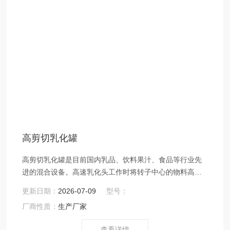
高剪切乳化罐
高剪切乳化罐是目前国内乳品、饮料果汁、食品等行业先
进的混合设备。高速乳化头工作时将转子中心的物料高速
抛向定子，通过定子的齿间隙，在转子和定子之间通过剪
更新日期：
2026-07-09
型号：
切、碰撞、粉碎而达到乳化的目的。是集混合、乳化、均
厂商性质：
生产厂家
质、溶解、粉碎等功能于一体的设备。
查看详情