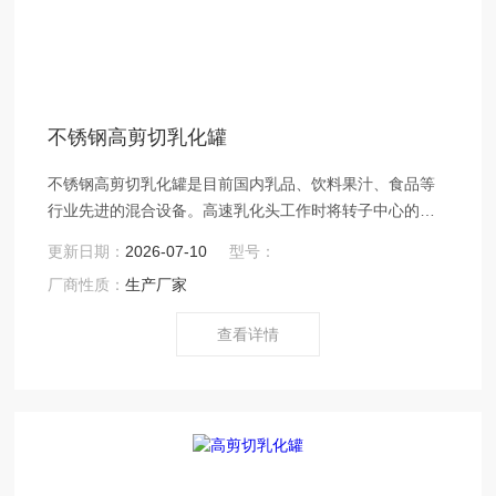
不锈钢高剪切乳化罐
不锈钢高剪切乳化罐是目前国内乳品、饮料果汁、食品等
行业先进的混合设备。高速乳化头工作时将转子中心的物
料高速抛向定子，通过定子的齿间隙，在转子和定子之间
更新日期：
2026-07-10
型号：
通过剪切、碰撞、粉碎而达到乳化的目的。是集混合、乳
厂商性质：
生产厂家
化、均质、溶解、粉碎等功能于一体的设备。
查看详情