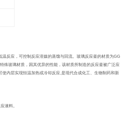
低温反应，可控制反应溶媒的蒸馏与回流。玻璃反应釜的材质为GG
的特殊玻璃材质，因其优异的性能，该材质所制造的反应釜被广泛应
可使内层实现恒温加热或冷却反应,是现代合成化工、生物制药和新
反应液料。