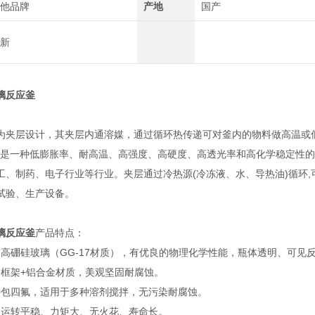
他品牌
产地
国产
新
璃反应釜
为夹层设计，其夹层内通溶媒，通过循环热传递可对釜内的物料做高温或
,这是一种低膨胀率、耐高温、高强度、高硬度、高透光率和高化学稳定性
工、制药、电子行业等行业。夹层通过冷热源(冷冻液、水、导热油)循环,
试验、生产设备。
璃反应釜
产品特点：
用高硼硅玻璃（GG-17材质），有优良的物理化学性能，瓶体透明、可见
钢框架+铝合金材质，美观坚固耐腐蚀。
棒外包四氟，适用于多种溶剂搅拌，无污染耐腐蚀。
拌，运转平稳、力矩大、无火花、寿命长。