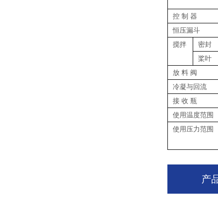
控 制 器
恒压漏斗
搅拌
密封
桨叶
放 料 阀
冷凝与回流
接 收 瓶
使用温度范围
使用压力范围
产