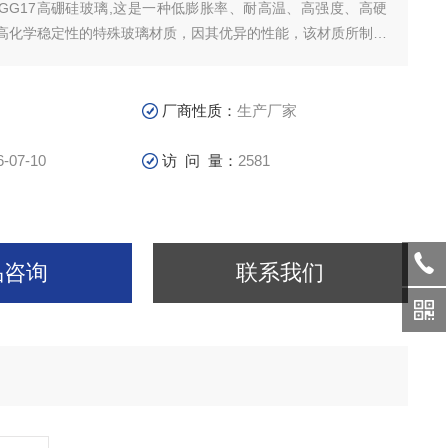
GG17高硼硅玻璃,这是一种低膨胀率、耐高温、高强度、高硬
高化学稳定性的特殊玻璃材质，因其优异的性能，该材质所制造
应用于太阳能、化工、制药、电子行业等行业。
厂商性质：
生产厂家
6-07-10
访 问 量：
2581
品咨询
联系我们