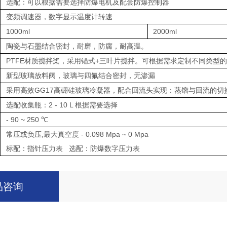
选配：可以根据需要选择防爆电机及配套防爆控制器
变频调速器，数字显示温度计转速
1000ml
2000ml
陶瓷与石墨结合密封，耐磨，防腐，耐高温。
PTFE材质搅拌桨，采用锚式+三叶片搅拌。可根据需求定制不同类型
新型玻璃放料阀，玻璃与四氟结合密封，无渗漏
采用高效GG17高硼硅玻璃冷凝器，配合回流头实现：蒸馏与回流的切
选配收集瓶：2 - 10 L 根据需要选择
- 90 ~ 250 ℃
常压或负压,最大真空度 - 0.098 Mpa ~ 0 Mpa
标配：指针压力表 选配：防爆数字压力表
品咨询