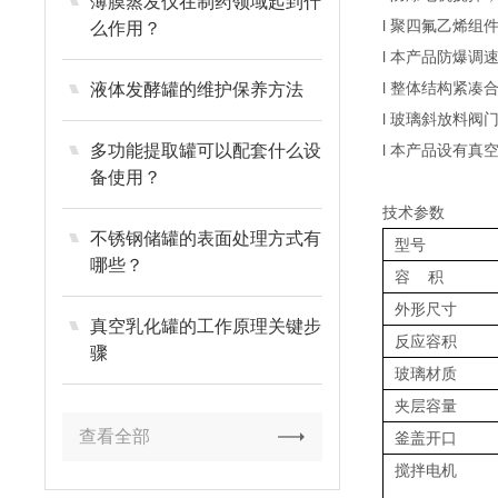
薄膜蒸发仪在制药领域起到什
l 聚四氟乙烯
么作用？
l 本产品防爆
l 整体结构紧
液体发酵罐的维护保养方法
l 玻璃斜放料
多功能提取罐可以配套什么设
l 本产品设有
备使用？
技术参数
不锈钢储罐的表面处理方式有
型号
哪些？
容 积
外形尺寸
真空乳化罐的工作原理关键步
反应容积
骤
玻璃材质
夹层容量
查看全部
釜盖开口
搅拌电机