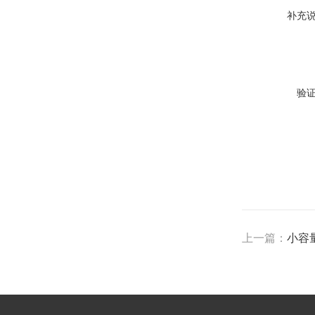
补充
验
上一篇：
小容