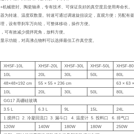
组件+机械密封、陶瓷轴承，专有技术、可保证良好的真空度且使用寿命长。
调速器为转速、温度双数显。转速可通过调速旋扭设定，直观方便；另配有釜
凑合理，设有带刹车万向轮，可整体移动，操作方便。
阀门，可有效减少搅拌死角，放料方便。
真空显示功能，对高沸点物料可以选择最佳工作真空度。
XHSF-10L
XHSF-20L
XHSF-30L
XHSF-50L
XHSF-80
10L
20L
30L
50L
80L
48×48×192 cm
55 × 55 × 236 cm
63 × 63 
10L
20L
30L
50L
80L
GG17 高硼硅玻璃
3.5 L
6.3 L
9L
15L
24L
1.搅拌口 2. 冷凝回流口 3. 漏斗口 4. 温度计 5. 投料口 6. 排气口
120W
140W
180W
180W
250W