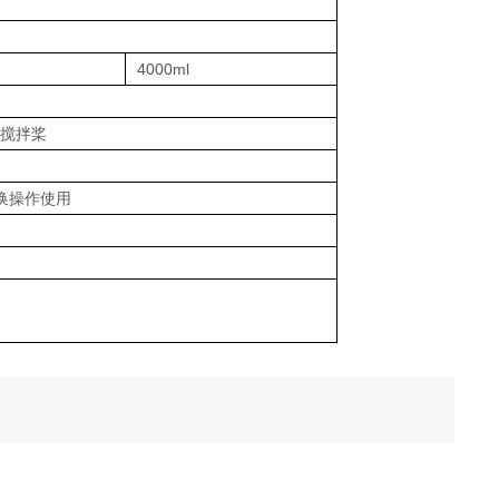
4000ml
的搅拌桨
换操作使用