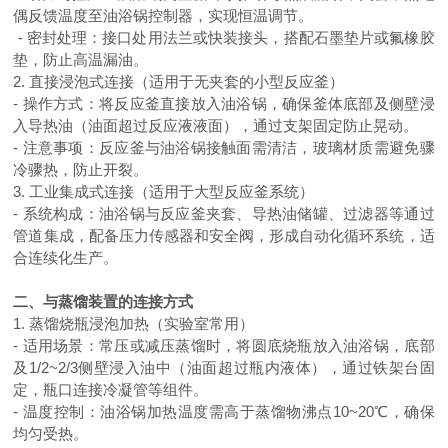
偶反馈温度至油浴锅控制器，实现恒温调节。
- 密封处理：接口处用法兰或快装接头，搭配石墨垫片或氟橡胶
垫，防止高温漏油。
2. 直接浸泡式连接（适用于无夹套的小型反应釜）
- 操作方式：将反应釜直接放入油浴锅，确保釜体底部及侧壁浸
入导热油（油面超过反应液液面），通过支架固定防止晃动。
- 注意事项：反应釜与油浴锅接触面需清洁，玻璃材质需避免骤
冷骤热，防止开裂。
3. 工业集成式连接（适用于大型反应釜系统）
- 系统构成：油浴锅与反应釜夹套、导热油储罐、过滤器等通过
管道集成，配备压力传感器和安全阀，形成自动化循环系统，适
合连续化生产。
二、与蒸馏装置的连接方式
1. 蒸馏烧瓶浸泡加热（实验室常用）
- 适用场景：常压或减压蒸馏时，将圆底烧瓶放入油浴锅，底部
及
1/2~2/3
侧壁浸入油中（油面超过瓶内液体），通过铁架台固
定，瓶口连接冷凝管等组件。
- 温度控制：油浴锅加热温度需高于蒸馏物沸点
10~20
℃，确保
均匀受热。