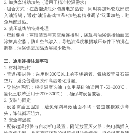
2. 加热套辅助加热（适用于精准控温需求）
- 组合方式：在蒸馏烧瓶外包裹电加热套，同时将加热套底部浸
入油浴锅，通过“油浴基础恒温
+
加热套精准调节"双重加热，避
免局部过热。
3. 减压蒸馏的特殊处理
- 密封要点：蒸馏装置与真空泵连接时，烧瓶与油浴锅接触面需
涂抹真空脂，防止空气渗入；导热油温度根据减压条件下的沸点
调整，油浴锅需加隔热层减少散热。
三、通用连接注意事项
1. 材料与密封
- 管道
/
密封件：选用耐
300
℃以上的不锈钢管、氟橡胶管及石墨
垫片，避免普通橡胶件高温老化泄漏。
- 导热油匹配：根据温度选油（如甲基硅油适用于
-50~200
℃，
氢化三联苯适用于
200~300
℃），确保与设备兼容。
2. 安装与固定
- 设备需垂直固定，避免倾斜导致油面不均；管道连接减少弯
头，降低循环阻力。
3. 安全与温控
- 配备超温报警与自动断电装置，附近放置灭火器；热电偶插入
油浴锅中部，反应釜或烧瓶的温控点贴近物料侧，避免温度反馈