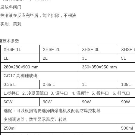
防腐放料阀门
或加热溶液在反应完毕后，能全排除，不积液
、实用、美观
釜
技术参数
XHSF-1L
XHSF-2L
XHSF-3L
XHSF-
1L
2L
3L
5L
280×280×900 mm
350
×350×950 mm
GG17 高硼硅玻璃
0.35 L
0.65 L
1L
135L
1.搅拌口 2. 冷凝回流口 3. 漏斗口 4. 温度计 5. 投料口 6. 排气口
60W
90W
90W
90W
选配：可以根据需要选择防爆电机及配套防爆控制器
变频调速器，数字显示温度计转速
250ml
500ml