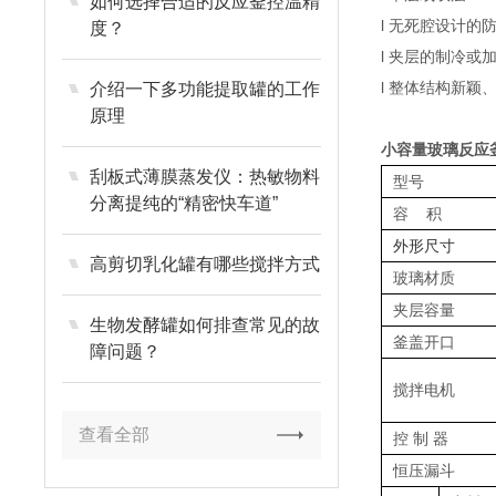
如何选择合适的反应釜控温精
l 无死腔设计的
度？
l 夹层的制冷
l 整体结构新颖
介绍一下多功能提取罐的工作
原理
小容量玻璃反应
刮板式薄膜蒸发仪：热敏物料
型号
分离提纯的“精密快车道”
容 积
外形尺寸
高剪切乳化罐有哪些搅拌方式
玻璃材质
夹层容量
生物发酵罐如何排查常见的故
釜盖开口
障问题？
搅拌电机
查看全部
控 制 器
恒压漏斗