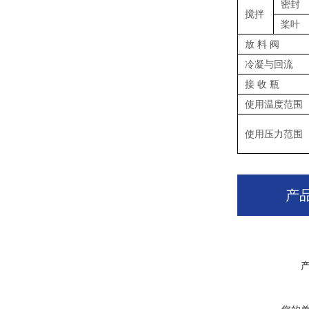
密封
搅拌
桨叶
放 料 阀
冷凝与回流
接 收 瓶
使用温度范围
使用压力范围
产