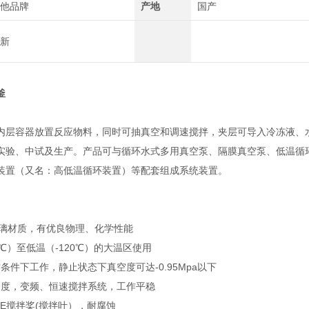
他品牌
产地
国产
新
釜
内层容器放置反应物料，同时可抽真空和调速搅拌，夹层可导入冷冻液、
实验、中试及生产。产品可与循环水式多用真空泵、隔膜真空泵、低温循
装置（又名：高低温循环装置）等配套组成系统装置。
硅玻璃材质，有优良物理、化学性能
0℃）至低温（-120℃）的大温区使用
空条件下工作，静止状态下真空度可达-0.95Mpa以下
拌速度，变频、恒速搅拌系统，工作平稳
TFE搅拌桨(搅拌叶），耐腐蚀