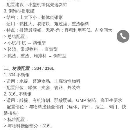
- 配置建议：小型机组优先选斜锥
3. 倒锥型提取罐
- 结构：上大下小，整体倒锥形
- 适用：黏性大、易结块、难过滤、重渣物料
- 特点：排渣最顺畅、无死-角；容积利用率低、占空间大
> 总结配置：
> 小试/中试 → 斜锥型
> 轻渣、常规物料 → 直筒型
> 黏渣、重渣、难排料 → 倒锥型
二、材质配置：
304 / 316L
1. 304 不锈钢
- 适用：水提、普通食品、非腐蚀性物料
- 配置部位：罐体、夹套、管路、外装饰
2. 316L 不锈钢
- 适用：醇提、有机溶剂、弱酸弱碱、GMP 制药、高卫生要求
- 配置部位：与物料接触全部件（罐体、内件、法兰、阀门、快
装接头）
> 标准配置：
> 与物料接触部分：316L