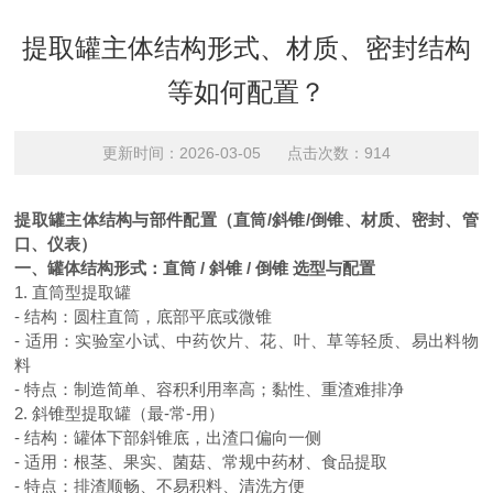
提取罐主体结构形式、材质、密封结构
等如何配置？
更新时间：2026-03-05 点击次数：914
提取罐主体结构与部件配置（直筒
/斜锥/倒锥、材质、密封、管
口、仪表）
一、罐体结构形式：直筒
/ 斜锥 / 倒锥 选型与配置
1. 直筒型提取罐
- 结构：圆柱直筒，底部平底或微锥
- 适用：实验室小试、中药饮片、花、叶、草等轻质、易出料物
料
- 特点：制造简单、容积利用率高；黏性、重渣难排净
2. 斜锥型提取罐（最-常-用）
- 结构：罐体下部斜锥底，出渣口偏向一侧
- 适用：根茎、果实、菌菇、常规中药材、食品提取
- 特点：排渣顺畅、不易积料、清洗方便