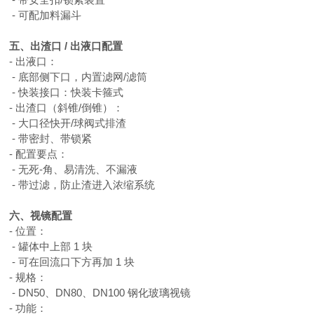
- 可配加料漏斗
五、出渣口
/ 出液口配置
- 出液口：
- 底部侧下口，内置滤网/滤筒
- 快装接口：快装卡箍式
- 出渣口（斜锥/倒锥）：
- 大口径快开/球阀式排渣
- 带密封、带锁紧
- 配置要点：
- 无死-角、易清洗、不漏液
- 带过滤，防止渣进入浓缩系统
六、视镜配置
- 位置：
- 罐体中上部 1 块
- 可在回流口下方再加 1 块
- 规格：
- DN50、DN80、DN100 钢化玻璃视镜
- 功能：