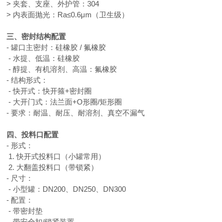
> 夹套、支座、外护管：304
> 内表面抛光：Ra≤0.6μm（卫生级）
三、密封结构配置
- 罐口主密封：硅橡胶 / 氟橡胶
- 水提、低温：硅橡胶
- 醇提、有机溶剂、高温：氟橡胶
- 结构形式：
- 快开式：快开箍+密封圈
- 大开门式：法兰面+O形圈/矩形圈
- 要求：耐温、耐压、耐溶剂、真空不漏气
四、投料口配置
- 形式：
1. 快开式投料口（小罐常用）
2. 大翻盖投料口（带锁紧）
- 尺寸：
- 小型罐：DN200、DN250、DN300
- 配置：
- 带密封垫
- 带安全扣/锁紧装置