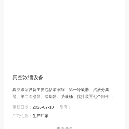
真空浓缩设备
真空浓缩设备主要包括浓缩罐、第一冷凝器、汽液分离
器、第二冷凝器、冷却器、受液桶，搅拌装置七个部件组
成。浓缩罐为夹套结构，冷凝器为列管式，冷却器为盘管
更新日期：
2026-07-10
型号：
式。适用于制药、食品、化工等行业部门对液料的浓缩。
厂商性质：
生产厂家
并且也能回收酒精和筒内的回流提取液。
查看详情