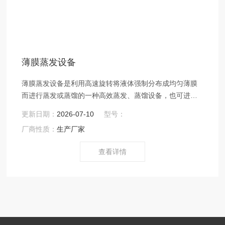
薄膜蒸发设备
薄膜蒸发设备是利用高速旋转将液体强制分布成均匀薄膜
而进行蒸发或蒸馏的一种高效蒸发、蒸馏设备，也可进行
脱臭、脱泡反应及加热、冷却等单元操作，可广泛使用于
更新日期：
2026-07-10
型号：
中、西制药、食品、轻工、石油、化工、环保等行业。
厂商性质：
生产厂家
查看详情