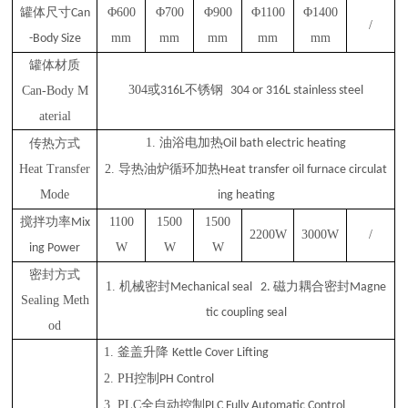
罐体尺寸
Φ
600
Φ
700
Φ
900
Φ
1100
Φ
1400
Can
/
mm
mm
mm
mm
mm
-Body Size
罐体材质
304或
不锈钢
Can-Body M
316L
304 or 316L stainless steel
aterial
1.
油浴电加热
传热方式
Oil bath electric heating
Heat Transfer
2. 导热油炉循环加热
Heat transfer oil furnace circulat
Mode
ing heating
搅拌功率
1100
1500
1500
Mix
2200W
3000W
/
W
W
W
ing Power
密封方式
1.
机械密封
磁力耦合密封
Mechanical seal 2.
Magne
Sealing Meth
tic coupling seal
od
1.
釜盖升降
Kettle Cover Lifting
2.
PH控制
PH Control
3.
PLC全自动控制
PLC Fully Automatic Control