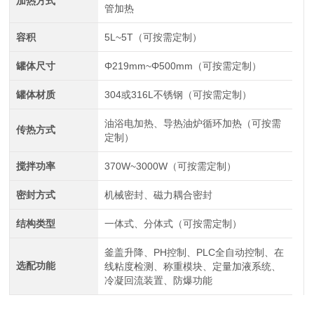
加热方式
管加热
容积
5L~5T（可按需定制）
罐体尺寸
Φ219mm~Φ500mm（可按需定制）
罐体材质
304或316L不锈钢（可按需定制）
油浴电加热、导热油炉循环加热（可按需
传热方式
定制）
搅拌功率
370W~3000W（可按需定制）
密封方式
机械密封、磁力耦合密封
结构类型
一体式、分体式（可按需定制）
釜盖升降、PH控制、PLC全自动控制、在
选配功能
线粘度检测、称重模块、定量加液系统、
冷凝回流装置、防爆功能