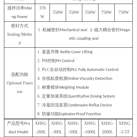
搅拌功率
370
Mixi
550W
550W
550W
750W
750W
W
ng Power
密封方式
1.
机械密封
磁力耦合密封
Mechanical seal 2.
Magn
Sealing Metho
etic coupling seal
d
1.
釜盖升降
Kettle Cover Lifting
2.
PH控制
PH Control
3.
PLC全自动控制
PLC Fully Automatic Control
选配功能
4.
在线粘度检测
Online Viscosity Detection
Optional Funct
5.
称重模块
Weighing Module
ion
6.
定量加液系统
Quantitative Dosing System
7.
冷凝回流装置
Condensate Reflux Device
8.
防爆功能
Explosion-Proof Function
产品型号
XHSG
XHSG
XHSG
XHSG
XHSG-
XHSG
Pro
-200L
-300L
-500L
-1000L
2000L
-3-5T
duct Model