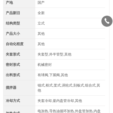
产地
国产
产品新旧
全新
结构类型
立式
产品大小
其他
自动化程度
其他
夹套形式
夹套型,外半管型,其他
密封形式
机械密封
出料形式
有球阀,下展阀,其他
锚式,框式,桨式,涡轮式,刮板式,组合式,其
搅拌器
他
冷却方式
夹套冷却,釜内盘管冷却,其他
电加热,导热油循环加热,外盘管加热,内盘