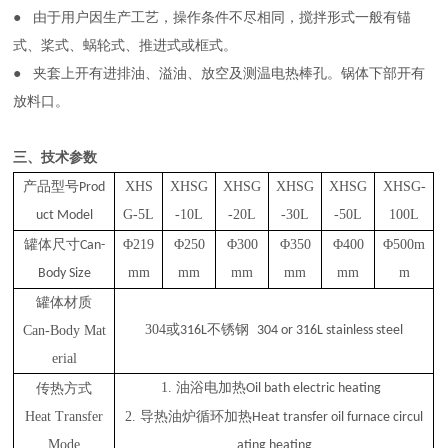
● 由于用户因生产工艺，操作条件不尽相同，搅拌形式一般有锚
式、桨式、蜗轮式、推进式或框式。
● 夹套上开有进排油、溢油、放空及测温电热棒孔。锅体下部开有
放料口。
三、技术参数
产品型号
XHS
XHSG
XHSG
XHSG
XHSG
XHSG-
Prod
G-5L
-10L
-20L
-30L
-50L
100L
uct Model
罐体尺寸
Φ
219
Φ
250
Φ
300
Φ
350
Φ
400
Φ
500m
Can-
mm
mm
mm
mm
mm
m
Body Size
罐体材质
304或
不锈钢
Can-Body Mat
316L
304 or 316L stainless steel
erial
1.
油浴电加热
传热方式
Oil bath electric heating
Heat Transfer
2. 导热油炉循环加热
Heat transfer oil furnace circul
Mode
ating heating