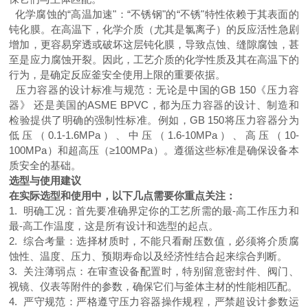
化学腐蚀的“高温加速"：“不锈钢"的“不锈"特性依赖于其表面的
钝化膜。在高温下，化学介质（尤其是氯离子）的反应活性急剧
增加，更容易穿透或破坏这层钝化膜，导致点蚀、缝隙腐蚀，甚
至是应力腐蚀开裂。因此，工艺介质的化学性质及其在高温下的
行为，是确定反应釜安全使用上限的重要依据。
压力容器的设计标准与规范：无论是中国的GB 150《压力容
器》 还是美国的ASME BPVC，都为压力容器的设计、制造和
检验提供了明确的强制性标准。例如，GB 150将压力容器分为
低压（0.1-1.6MPa）、中压（1.6-10MPa）、高压（10-
100MPa）和超高压（≥100MPa）。遵循这些标准是确保设备本
质安全的基础。
选型与使用建议
在实际选型和使用中，以下几点需要你重点关注：
1. 明确工况：首先要准确界定你的工艺所需的最-高工作压力和
最-高工作温度，这是所有设计和选型的起点。
2. 综合考量：选择材质时，不能只看耐压数值，必须将介质腐
蚀性、温度、压力、预期寿命以及经济性结合起来综合判断。
3. 关注薄弱点：在审查设备配置时，特别留意密封件、阀门、
视镜、仪表等附件的参数，确保它们与釜体主材的性能相匹配。
4. 严守规范：严格遵守压力容器操作规程，严禁超设计参数运