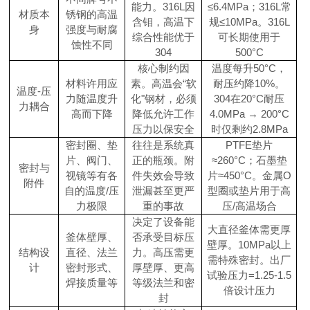
能力。316L因
≤6.4MPa；316L常
材质本
锈钢的高温
含钼，高温下
规≤10MPa。316L
身
强度与耐腐
综合性能优于
可长期使用于
蚀性不同
304
500°C
核心制约因
温度每升50°C，
材料许用应
素。高温会“软
耐压约降10%。
温度-压
力随温度升
化"钢材，必须
304在20°C耐压
力耦合
高而下降
降低允许工作
4.0MPa → 200°C
压力以保安全
时仅剩约2.8MPa
密封圈、垫
往往是系统真
PTFE垫片
片、阀门、
正的瓶颈。附
≈260°C；石墨垫
密封与
视镜等有各
件失效会导致
片≈450°C。金属O
附件
自的温度/压
泄漏甚至更严
型圈或垫片用于高
力极限
重的事故
压/高温场合
决定了设备能
大直径釜体需更厚
釜体壁厚、
否承受目标压
壁厚。10MPa以上
结构设
直径、法兰
力。高压需更
需特殊密封。出厂
计
密封形式、
厚壁厚、更高
试验压力=1.25-1.5
焊接质量等
等级法兰和密
倍设计压力
封