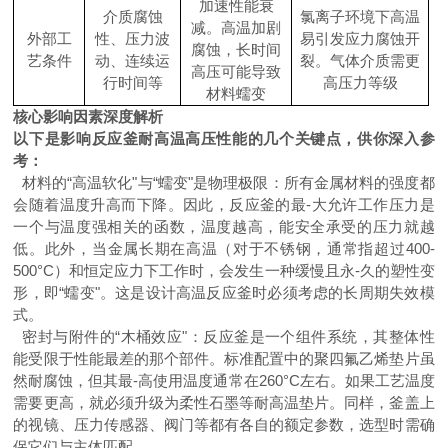
加速性能衰
介质腐蚀
氯离子环境下高温
减。高温加剧
外部工
性、压力波
易引发应力腐蚀开
腐蚀，长时间
艺条件
动、连续运
裂。气体介质需更
高压可能导致
行时间等
高压力等级
材料蠕变
核心影响因素深度解析
以下是影响反应釜耐高温高压性能的几个关键点，供你深入参
考：
材料的“高温软化"与“蠕变"是物理极限：所有金属材料的强度都
会随着温度升高而下降。因此，反应釜的最-大允许工作压力是
一个与温度强相关的函数，温度越高，能安全承受的压力就越
低。此外，当金属长期在高温（对于不锈钢，通常指超过400-
500°C）和恒定应力下工作时，会发生一种缓慢且永-久的塑性变
形，即“蠕变"。这是设计高温反应釜时必须考虑的长周期失效模
式。
密封与附件的“木桶效应"：反应釜是一个组件系统，其整体性
能受限于性能最差的那个部件。标准配置中的聚四氟乙烯垫片虽
然耐腐蚀，但其最-高使用温度通常在260°C左右。如果工艺温度
需要更高，就必须升级为柔性石墨等耐高温垫片。同样，釜盖上
的视镜、压力传感器、阀门等都有各自的额定参数，选型时需确
保它们与主体匹配。