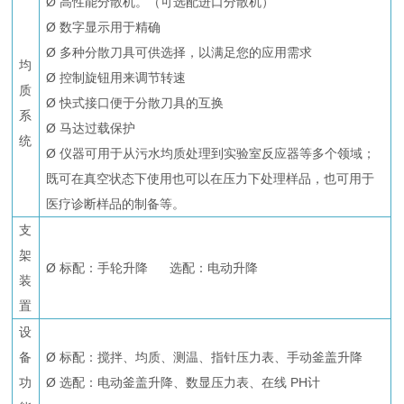
Ø 高性能分散机。（可选配进口分散机）
Ø 数字显示用于精确
Ø 多种分散刀具可供选择，以满足您的应用需求
均
Ø 控制旋钮用来调节转速
质
Ø 快式接口便于分散刀具的互换
系
Ø 马达过载保护
统
Ø 仪器可用于从污水均质处理到实验室反应器等多个领域；
既可在真空状态下使用也可以在压力下处理样品，也可用于
医疗诊断样品的制备等。
支
架
Ø 标配：手轮升降 选配：电动升降
装
置
设
备
Ø 标配：搅拌、均质、测温、指针压力表、手动釜盖升降
功
Ø 选配：电动釜盖升降、数显压力表、在线 PH计