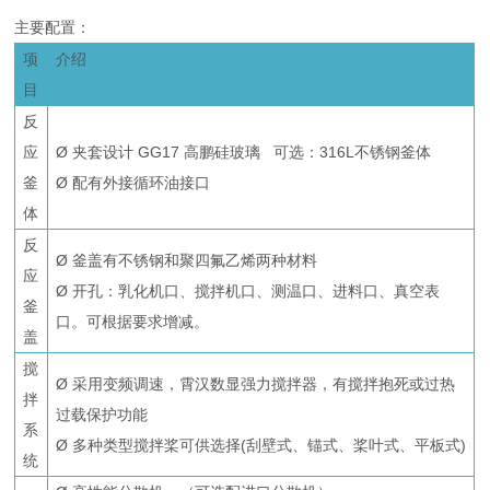
主要配置：
项
介绍
目
反
应
Ø 夹套设计 GG17 高鹏硅玻璃 可选：316L不锈钢釜体
釜
Ø 配有外接循环油接口
体
反
Ø 釜盖有不锈钢和聚四氟乙烯两种材料
应
Ø 开孔：乳化机口、搅拌机口、测温口、进料口、真空表
釜
口。可根据要求增减。
盖
搅
Ø 采用变频调速，霄汉数显强力搅拌器，有搅拌抱死或过热
拌
过载保护功能
系
Ø 多种类型搅拌桨可供选择(刮壁式、锚式、桨叶式、平板式)
统