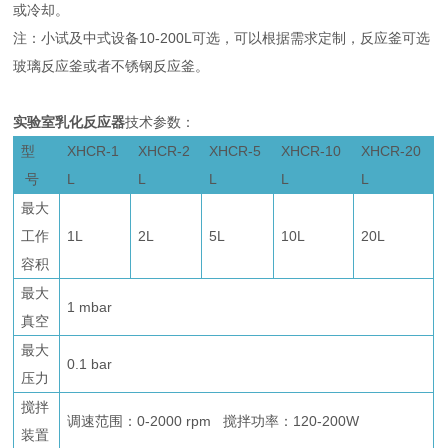
或冷却。
注：小试及中式设备10-200L可选，可以根据需求定制，反应釜可选
玻璃反应釜或者不锈钢反应釜。
实验室乳化反应器
技术参数：
型
XHCR-1
XHCR-2
XHCR-5
XHCR-10
XHCR-20
号
L
L
L
L
L
最大
工作
1L
2L
5L
10L
20L
容积
最大
1 mbar
真空
最大
0.1 bar
压力
搅拌
调速范围：0-2000 rpm 搅拌功率：120-200W
装置