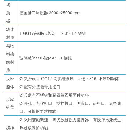
均
质
德国进口均质器 3000~25000 rpm
器
罐体
1.GG17高硼硅玻璃 2.316L不锈钢
材质
与物
料接
玻璃罐体/316罐体/PTFE接触
触材
质
反应
Ø 夹套设计 GG17 高鹏硅玻璃 可选：316L不锈钢釜体
釜体
Ø 配有外接循环油接口
Ø 釜盖有不锈钢和聚四氟乙烯两种材料
反应
Ø 开孔：乳化机口、搅拌机口、测温口、进料口、真空表
釜盖
口。可根据要求增减。
Ø 采用变频调速，霄汉数显强力搅拌器，有搅拌抱死或过
搅拌
热过载保护功能