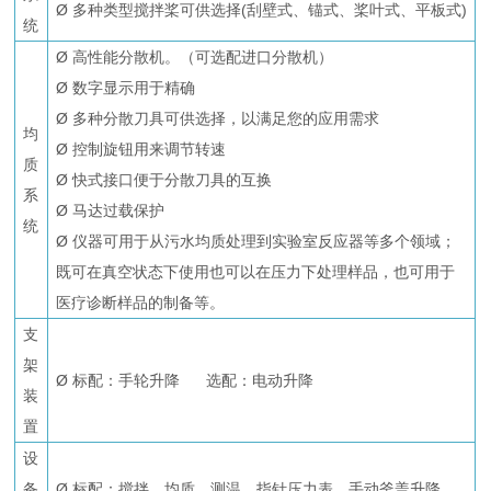
Ø 多种类型搅拌桨可供选择(刮壁式、锚式、桨叶式、平板式)
统
Ø 高性能分散机。（可选配进口分散机）
Ø 数字显示用于精确
Ø 多种分散刀具可供选择，以满足您的应用需求
均
Ø 控制旋钮用来调节转速
质
Ø 快式接口便于分散刀具的互换
系
Ø 马达过载保护
统
Ø 仪器可用于从污水均质处理到实验室反应器等多个领域；
既可在真空状态下使用也可以在压力下处理样品，也可用于
医疗诊断样品的制备等。
支
架
Ø 标配：手轮升降 选配：电动升降
装
置
设
备
Ø 标配：搅拌、均质、测温、指针压力表、手动釜盖升降