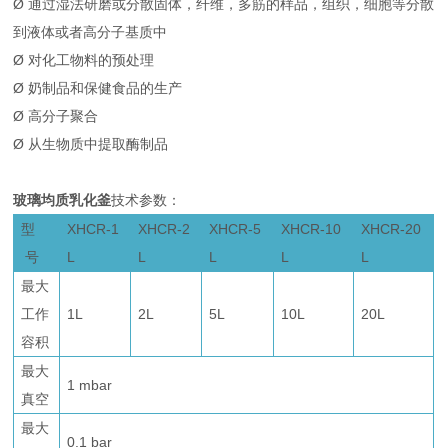
Ø 通过湿法研磨或分散固体，纤维，多筋的样品，组织，细胞等分散
到液体或者高分子基质中
Ø 对化工物料的预处理
Ø 奶制品和保健食品的生产
Ø 高分子聚合
Ø 从生物质中提取酶制品
玻璃均质乳化釜
技术参数：
型
XHCR-1
XHCR-2
XHCR-5
XHCR-10
XHCR-20
号
L
L
L
L
L
最大
工作
1L
2L
5L
10L
20L
容积
最大
1 mbar
真空
最大
0.1 bar