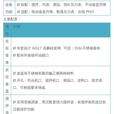
设备
Ø 标配：搅拌、均质、测温、指针压力表、手动釜盖升降
功能
Ø 选配：电动釜盖升降、数显压力表、在线 PH计
主要配置：
项
介绍
目
反
应
Ø 夹套设计 GG17 高鹏硅玻璃 可选：316L不锈钢釜体
釜
Ø 配有外接循环油接口
体
反
Ø 釜盖有不锈钢和聚四氟乙烯两种材料
应
Ø 开孔：乳化机口、搅拌机口、测温口、进料口、真空表
釜
口。可根据要求增减。
盖
搅
Ø 采用变频调速，霄汉数显强力搅拌器，有搅拌抱死或过热
拌
过载保护功能
系