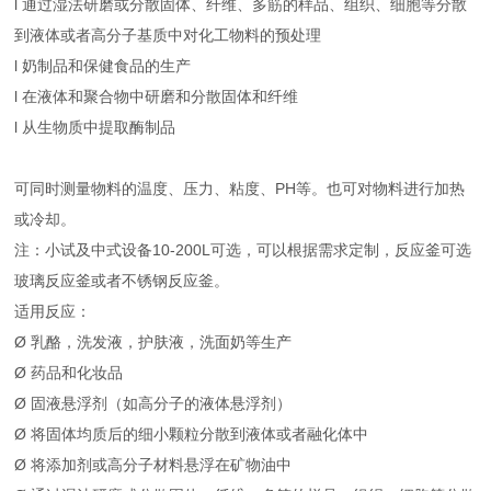
l 通过湿法研磨或分散固体、纤维、多筋的样品、组织、细胞等分散
到液体或者高分子基质中对化工物料的预处理
l 奶制品和保健食品的生产
l 在液体和聚合物中研磨和分散固体和纤维
l 从生物质中提取酶制品
可同时测量物料的温度、压力、粘度、PH等。也可对物料进行加热
或冷却。
注：小试及中式设备10-200L可选，可以根据需求定制，反应釜可选
玻璃反应釜或者不锈钢反应釜。
适用反应：
Ø 乳酪，洗发液，护肤液，洗面奶等生产
Ø 药品和化妆品
Ø 固液悬浮剂（如高分子的液体悬浮剂）
Ø 将固体均质后的细小颗粒分散到液体或者融化体中
Ø 将添加剂或高分子材料悬浮在矿物油中