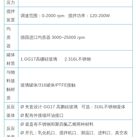
压力
搅拌
调速范围：0-2000 rpm 搅拌功率：120-200W
装置
均
质
德国进口均质器 3000~25000 rpm
器
罐体
1.GG17高硼硅玻璃 2.316L不锈钢
材质
与物
料接
玻璃罐体/316罐体/PTFE接触
触材
质
反应
Ø 夹套设计 GG17 高鹏硅玻璃 可选：316L不锈钢釜体
釜体
Ø 配有外接循环油接口
Ø 釜盖有不锈钢和聚四氟乙烯两种材料
反应
Ø 开孔：乳化机口、搅拌机口、测温口、进料口、真空表