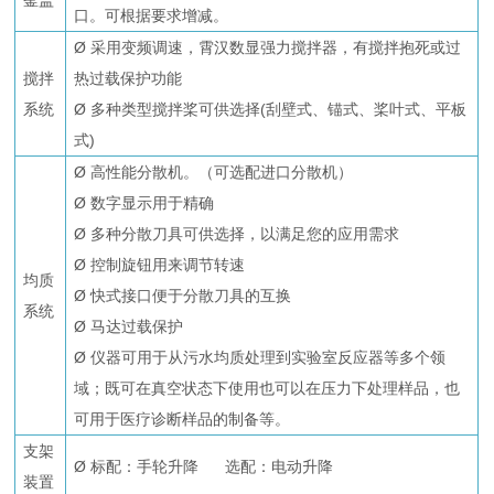
釜盖
口。可根据要求增减。
Ø 采用变频调速，霄汉数显强力搅拌器，有搅拌抱死或过
搅拌
热过载保护功能
系统
Ø 多种类型搅拌桨可供选择(刮壁式、锚式、桨叶式、平板
式)
Ø 高性能分散机。（可选配进口分散机）
Ø 数字显示用于精确
Ø 多种分散刀具可供选择，以满足您的应用需求
Ø 控制旋钮用来调节转速
均质
Ø 快式接口便于分散刀具的互换
系统
Ø 马达过载保护
Ø 仪器可用于从污水均质处理到实验室反应器等多个领
域；既可在真空状态下使用也可以在压力下处理样品，也
可用于医疗诊断样品的制备等。
支架
Ø 标配：手轮升降 选配：电动升降
装置