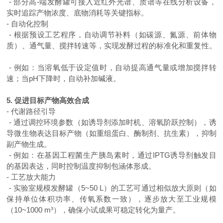
- 部分高-端发酵罐可接入近红外光谱、质谱等在线分析设备，
实时追踪产物浓度、底物消耗等关键指标。
- 自动化控制
- 根据预设工艺程序，自动调节补料（如碳源、氮源、前体物
质）、通气量、搅拌转速等，实现发酵过程的标准化和重复性。
- 例如：当溶氧低于设定值时，自动提高通气量或增加搅拌转
速；当pH下降时，自动补加碱液。
5. 促进目标产物高效合成
- 代谢路径引导
- 通过调控环境参数（如诱导剂添加时机、溶氧阶跃控制），诱
导微生物表达目标产物（如重组蛋白、酶制剂、抗生素），抑制
副产物生成。
- 例如：在基因工程菌生产胰岛素时，通过IPTG诱导剂触发目
的基因表达，同时控制温度抑制包涵体形成。
- 工艺放大能力
- 实验室规模发酵罐（5~50 L）的工艺可通过相似放大原则（如
保持单位体积功率、传氧系数一致），逐步放大至工业规模
（10~1000 m³），确保小试成果可稳定转化为量产。