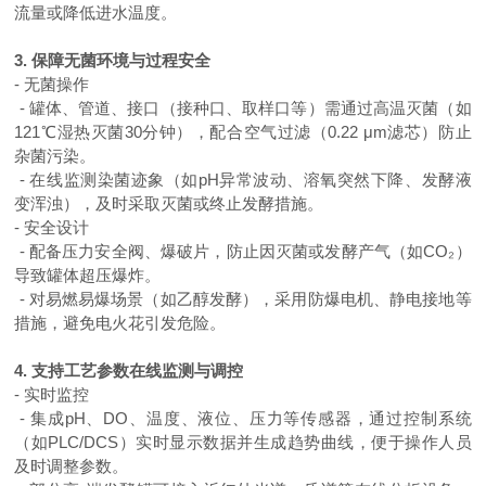
流量或降低进水温度。
3. 保障无菌环境与过程安全
- 无菌操作
- 罐体、管道、接口（接种口、取样口等）需通过高温灭菌（如
121℃湿热灭菌30分钟），配合空气过滤（0.22 μm滤芯）防止
杂菌污染。
- 在线监测染菌迹象（如pH异常波动、溶氧突然下降、发酵液
变浑浊），及时采取灭菌或终止发酵措施。
- 安全设计
- 配备压力安全阀、爆破片，防止因灭菌或发酵产气（如CO₂）
导致罐体超压爆炸。
- 对易燃易爆场景（如乙醇发酵），采用防爆电机、静电接地等
措施，避免电火花引发危险。
4. 支持工艺参数在线监测与调控
- 实时监控
- 集成pH、DO、温度、液位、压力等传感器，通过控制系统
（如PLC/DCS）实时显示数据并生成趋势曲线，便于操作人员
及时调整参数。