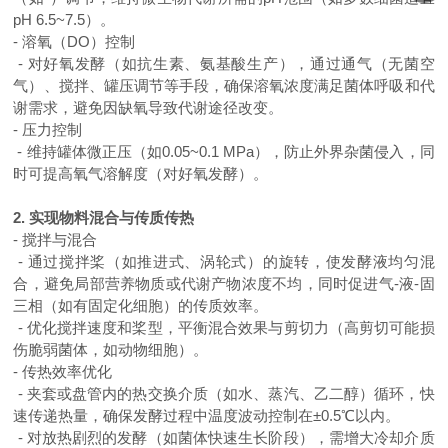
pH 6.5~7.5）。
- 溶氧（DO）控制
- 对好氧发酵（如抗生素、氨基酸生产），通过通气（无菌空
气）、搅拌、罐压调节等手段，确保溶氧浓度满足菌体呼吸和代
谢需求，避免因缺氧导致代谢途径改变。
- 压力控制
- 维持罐体微正压（如0.05~0.1 MPa），防止外界杂菌侵入，同
时可提高氧气溶解度（对好氧发酵）。
2. 实现物料混合与传质传热
- 搅拌与混合
- 通过搅拌桨（如推进式、涡轮式）的旋转，使发酵液均匀混
合，避免局部营养物质或代谢产物浓度不均，同时促进气-液-固
三相（如有固定化细胞）的传质效率。
- 优化搅拌速度和桨型，平衡混合效果与剪切力（高剪切可能损
伤脆弱菌体，如动物细胞）。
- 传热效率优化
- 夹套或盘管内的热交换介质（如水、蒸汽、乙二醇）循环，快
速传递热量，确保发酵过程中温度波动控制在±0.5℃以内。
- 对放热剧烈的发酵（如菌体快速生长阶段），需增大冷却介质