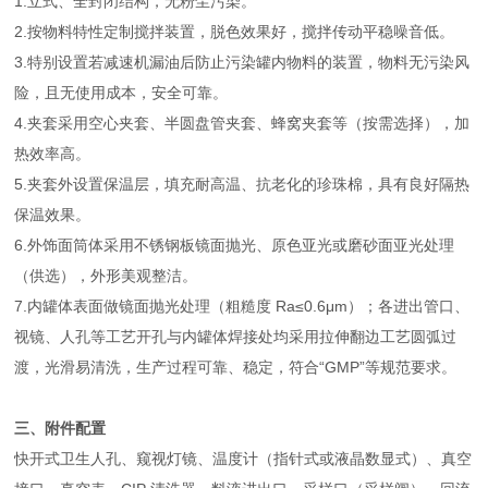
1.立式、全封闭结构，无粉尘污染。
2.按物料特性定制搅拌装置，脱色效果好，搅拌传动平稳噪音低。
3.特别设置若减速机漏油后防止污染罐内物料的装置，物料无污染风
险，且无使用成本，安全可靠。
4.夹套采用空心夹套、半圆盘管夹套、蜂窝夹套等（按需选择），加
热效率高。
5.夹套外设置保温层，填充耐高温、抗老化的珍珠棉，具有良好隔热
保温效果。
6.外饰面筒体采用不锈钢板镜面抛光、原色亚光或磨砂面亚光处理
（供选），外形美观整洁。
7.内罐体表面做镜面抛光处理（粗糙度 Ra≤0.6μm）；各进出管口、
视镜、人孔等工艺开孔与内罐体焊接处均采用拉伸翻边工艺圆弧过
渡，光滑易清洗，生产过程可靠、稳定，符合“GMP”等规范要求。
三、附件配置
快开式卫生人孔、窥视灯镜、温度计（指针式或液晶数显式）、真空