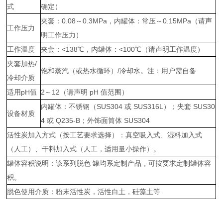
式
确定）
夹套：0.08～0.3MPa，内罐体：常压～0.15MPa（请声
工作压力
明工作压力）
工作温度
夹套：<138℃，内罐体：<100℃（请声明工作温度）
夹套加热/
饱和蒸汽（或热水循环）/冷却水。注：用户需自备
冷却介质
适用pH值
2～12（请声明 pH 值范围）
内罐体：不锈钢（SUS304 或 SUS316L）；夹套 SUS30
设备材质
4 或 Q235-B；外饰面筒体 SUS304
活性炭加入方式（按工艺要求选择）：真空吸入式、湿料加入式
（人工）、干料加入式（人工，适用量小操作）。
罐体容积说明：该系列脱色 罐均系定制产品，可按要求定制罐体容
积。
脱色使用介质：粉末活性炭，活性白土，硅藻土等