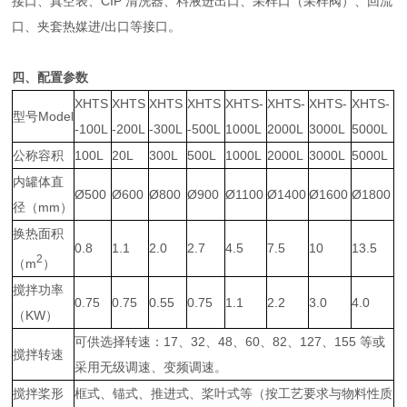
接口、真空表、CIP 清洗器、料液进出口、采样口（采样阀）、回流
口、夹套热媒进/出口等接口。
四、配置参数
XHTS
XHTS
XHTS
XHTS
XHTS-
XHTS-
XHTS-
XHTS-
型号Model
-100L
-200L
-300L
-500L
1000L
2000L
3000L
5000L
公称容积
100L
20L
300L
500L
1000L
2000L
3000L
5000L
内罐体直
Ø500
Ø600
Ø800
Ø900
Ø1100
Ø1400
Ø1600
Ø1800
径（mm）
换热面积
0.8
1.1
2.0
2.7
4.5
7.5
10
13.5
2
（m
）
搅拌功率
0.75
0.75
0.55
0.75
1.1
2.2
3.0
4.0
（KW）
可供选择转速：17、32、48、60、82、127、155 等或
搅拌转速
采用无级调速、变频调速。
搅拌桨形
框式、锚式、推进式、桨叶式等（按工艺要求与物料性质