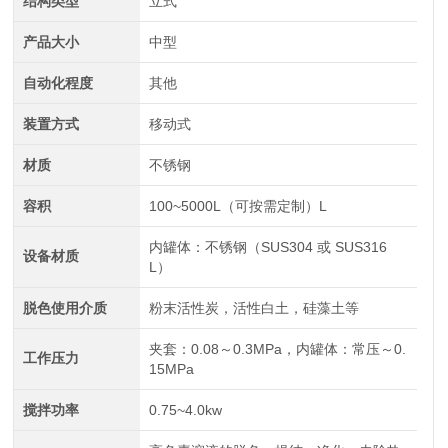
结构类型
立式
产品大小
中型
自动化程度
其他
装置方式
移动式
材质
不锈钢
容积
100~5000L（可按需定制）L
内罐体：不锈钢（SUS304 或 SUS316
设备材质
L）
脱色使用介质
粉末活性炭，活性白土，硅藻土等
夹套：0.08～0.3MPa，内罐体：常压～0.
工作压力
15MPa
搅拌功率
0.75~4.0kw