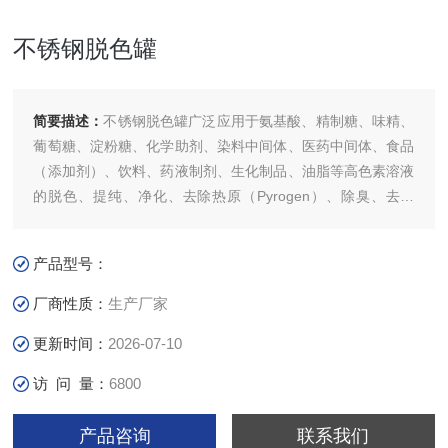
不锈钢脱色罐
简要描述：
不锈钢脱色罐广泛应用于氨基酸、精制糖、味精、
葡萄糖、淀粉糖、化学助剂、染料中间体、医药中间体、食品
（添加剂）、饮料、药液制剂、生化制品、油脂等高色素溶液
的脱色、提纯、净化、去除热原（Pyrogen）、除臭、去杂
等。罐体设有夹层，可通入蒸汽（或热水循环）进行加热，使
粉末活性炭在罐内借助搅拌器的运转， 在适宜的温度值条件
产品型号：
下与物料充分混合、搅拌后而进行吸附脱色。
厂商性质：
生产厂家
更新时间：
2026-07-10
访 问 量：
6800
产品咨询
联系我们