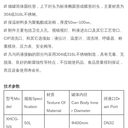
Ø 储罐筒体圆柱形，上下封头为标准椭圆形或蝶形封头，主要材质为
304或316L不锈钢。
Ø 保温材料多为聚氨酯或岩棉，厚度50㎜~100㎜。
Ø 附件主要包括卫生人孔、视镜视灯、料液进出口及其它工艺管口、
CIP清洗口、和其它选项如：液位计、温度计、清洗球、呼吸器、称
重模块、压力表、安全阀等。
Ø 凡与药液接触的部分均采用304或316L不锈钢制造，具有无毒、无
脱落、良好的耐腐蚀性等特点，不仅能使药品、食品质量得到保证，
而且设备使用寿命长。
技术参数
材质
罐体内径
型号Mo
规格Speci
排液口Dr
Texture Of
Can Body Inne
del
fication
ain Port
Material
r Diameter
XHCG-
50L
Φ400mm
DN32
50L