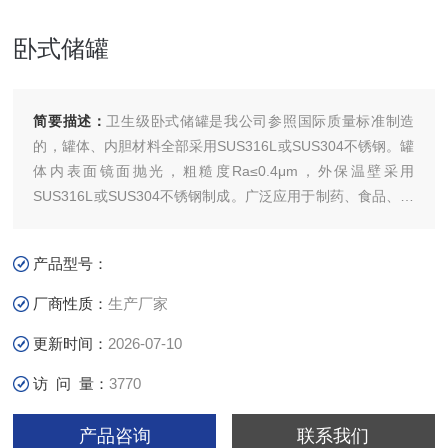
卧式储罐
简要描述：
卫生级卧式储罐是我公司参照国际质量标准制造
的，罐体、内胆材料全部采用SUS316L或SUS304不锈钢。罐
体内表面镜面抛光，粗糙度Ra≤0.4μm，外保温壁采用
SUS316L或SUS304不锈钢制成。广泛应用于制药、食品、化
工、生物制品等行业液体或气体物料的常温储存或冷冻储存，
可用于储存提取液、乙醇、酸、碱、气体等。
产品型号：
厂商性质：
生产厂家
更新时间：
2026-07-10
访 问 量：
3770
产品咨询
联系我们