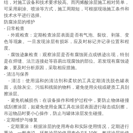
结，对施工设备和技术要求较高。而丙烯酸涂层施工相对简单，
可采用刷涂、喷涂等方式，施工周期短，可根据现场施工条件和
技术水平进行选择。
防腐涂层的维护
-
日常检查
-
外观检查：定期检查涂层表面是否有气泡、裂纹、剥落、变
色等现象。一旦发现涂层有损坏，应及时标记并记录位置和程
度。
-
腐蚀迹象检查：观察涂层是否有腐蚀斑点或锈迹出现，特别
是在焊缝、法兰连接处等容易出现腐蚀的部位。若发现有腐蚀迹
象，要及时分析原因，采取相应措施。
-
清洁与保养
-
清洁：使用温和的清洁剂和柔软的工具定期清洗脱色罐表
面，去除灰尘、污垢和残留的物料，避免使用尖锐或硬质工具刮
擦涂层。
-
避免机械损伤：在设备操作和维护过程中，要防止物体碰撞
或刮擦涂层，如避免使用金属工具在涂层表面进行敲击或刮擦，
吊运物品时要小心操作，防止与罐体涂层发生碰撞。
-
定期维护与修复
-
定期重涂：根据涂层的使用寿命和实际使用情况，定期进行
重涂。一般来说，环氧涂层的使用寿命在
5-10
年，氟碳涂层的使