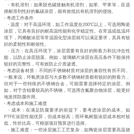
-
有机溶剂：如果脱色罐接触有机溶剂，如苯、甲苯等，应选
择耐溶剂性好的氟碳涂层，能有效抵抗有机溶剂的侵蚀。
-
考虑工作条件
-
温度：对于高温环境，如工作温度在
200
℃以上，可选用陶瓷
涂层，它具有良好的耐高温性能和化学稳定性。在常温或低温环
境下，丙烯酸涂层等常温固化型涂层就可以满足要求，其具有较
好的柔韧性和耐候性。
-
压力：在高压环境下，涂层需要有良好的附着力和抗冲击性
能，以防止涂层脱落。例如，玻璃鳞片涂层在高压条件下能保持
较好的完整性，可有效防止介质渗透。
-
考虑设备材质：不同的不锈钢材质对涂层的兼容性有所不同。
一般来说，环氧类涂层与大多数不锈钢材质都有较好的附着力，
但对于一些特殊的不锈钢合金，可能需要选择特定的涂层。例
如，对于含钼量较高的不锈钢，可选用含氟聚合物涂层，能更好
地发挥防腐作用。
-
考虑成本和施工难度
-
成本：在满足防腐要求的前提下，要考虑涂层的成本。如
PTFE
涂层性能优异，但成本较高；而环氧树脂涂层成本相对较
低，性价比高，可根据项目预算进行选择。
-
施工难度：一些涂层施工工艺复杂，如陶瓷涂层需要高温烧