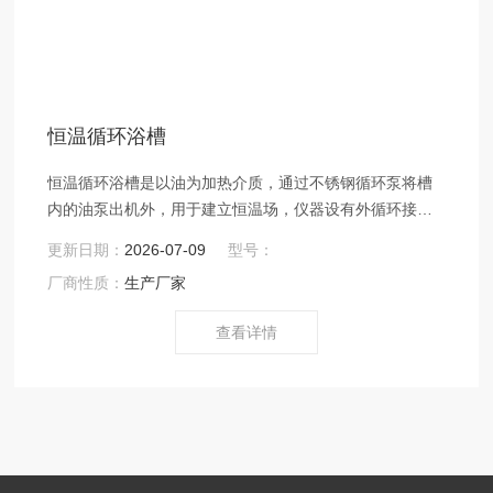
恒温循环浴槽
恒温循环浴槽是以油为加热介质，通过不锈钢循环泵将槽
内的油泵出机外，用于建立恒温场，仪器设有外循环接
口，可以与仪器以外的实验设备相连接，广泛应用于蒸
更新日期：
2026-07-09
型号：
馏、干燥、浓缩以及浸渍化学药品或生物制品。
厂商性质：
生产厂家
查看详情