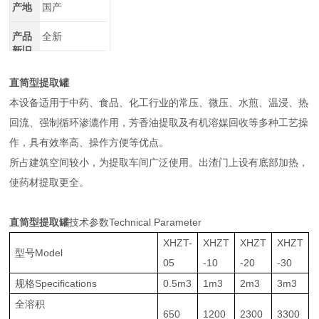
产地
国产
产品
全新
新旧
直筒型提取罐
本设备适用于中药、食品、化工行业的常压、微压、水煎、温浸、热
回流、强制循环渗漉作用，芳香油提取及有机溶媒回收等多种工艺操
作，具有效率高、操作方便等优点。
所占建筑空间较小，为提取车间广泛使用。出渣门上设有底部加热，
使药材提取更全。
直筒型提取罐
技术参数Technical Parameter
XHZT-
XHZT
XHZT
XHZT
型号Model
05
-10
-20
-30
规格Specifications
0.5m3
1m3
2m3
3m3
全溶积
650
1200
2300
3300