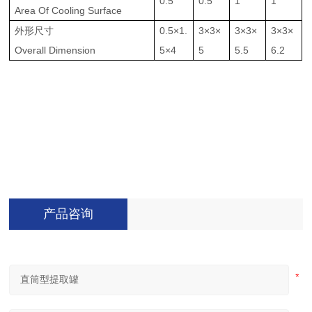
0.5
0.5
1
1
Area Of Cooling Surface
外形尺寸
0.5×1.
3×3×
3×3×
3×3×
Overall Dimension
5×4
5
5.5
6.2
产品咨询