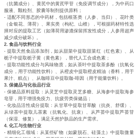
（抗菌成分）、黄芪中的黄芪甲苷（免疫调节成分），为中药口
服液、颗粒剂、胶囊等制剂提供原料；
- 适配不同形态的中药材，包括根茎类（人参、当归）、花叶类
（金银花、薄荷）、果实类（枸杞、山楂），可根据药材特性选
择对应的提取工艺（如薄荷用渗漉保留挥发性成分，人参用超声
减少成分破坏）。
2. 食品与饮料行业
- 提取天然食品添加剂，如从甜菜中提取甜菜红（红色素）、从
栀子中提取栀子黄（黄色素），替代人工合成色素；
- 提取功能性成分与风味物质，如从茶叶中提取茶多酚（抗氧化
成分，用于功能性饮料）、从橙皮中提取橙皮精油（香料，用于
果汁、糕点）、从咖啡豆中提取咖-啡因（用于能量饮料）。
3. 保健品与化妆品行业
- 保健品原料提取：从灵芝中提取灵芝多糖、从海参中提取海参
皂苷，用于增强免疫力、抗疲劳类保健品；
- 化妆品活性成分提取：从甘草中提取甘草酸（抗炎、舒缓）、
从绿茶中提取儿茶素（抗氧化、抗衰）、从芦荟中提取芦荟苷
（保湿、修复），满足天然护肤品的生产需求。
4. 化工与生物行业
- 精细化工领域：从某些矿物（如蒙脱石、硅藻土）中提取微量