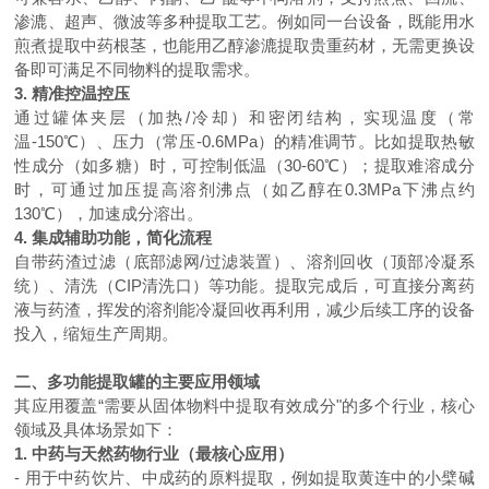
渗漉、超声、微波等多种提取工艺。例如同一台设备，既能用水
煎煮提取中药根茎，也能用乙醇渗漉提取贵重药材，无需更换设
备即可满足不同物料的提取需求。
3. 精准控温控压
通过罐体夹层（加热/冷却）和密闭结构，实现温度（常
温-150℃）、压力（常压-0.6MPa）的精准调节。比如提取热敏
性成分（如多糖）时，可控制低温（30-60℃）；提取难溶成分
时，可通过加压提高溶剂沸点（如乙醇在0.3MPa下沸点约
130℃），加速成分溶出。
4. 集成辅助功能，简化流程
自带药渣过滤（底部滤网/过滤装置）、溶剂回收（顶部冷凝系
统）、清洗（CIP清洗口）等功能。提取完成后，可直接分离药
液与药渣，挥发的溶剂能冷凝回收再利用，减少后续工序的设备
投入，缩短生产周期。
二、多功能提取罐的主要应用领域
其应用覆盖“需要从固体物料中提取有效成分"的多个行业，核心
领域及具体场景如下：
1. 中药与天然药物行业（最核心应用）
- 用于中药饮片、中成药的原料提取，例如提取黄连中的小檗碱