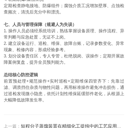
定期检查静电接地、防爆组件；腐蚀介质工况增加壁厚、点蚀检
查频次，清洗后充分中和漂洗。
七、人员与管理保障（规避人为失误）
1. 操作人员必须经系统培训，熟练掌握设备原理、操作流程、异
常判断与应急处置，无证不上岗。
2. 建立设备运行、巡检、维保、故障台账，记录参数变化、异常
现象、检修内容，形成经验参考。
3. 划分设备责任区，专人专管，杜绝脱岗、误操作；定期开展故
障案例复盘，提升全员预判能力。
总结核心防控逻辑
前置预处理
+规范操作+实时巡检+定期维保四管齐下：先靠过
滤、调质挡住杂质与物性问题，再用标准操作避免冲击损伤，通
过巡检发现微小隐患，依托计划性维保延缓部件老化，从根源上
大幅降低故障发生率。
上一篇：
短程分子蒸馏装置在精细化工提纯中的工艺应用探析