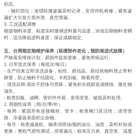
积压。
- 轴封部位：发现轻微渗漏及时记录，安排停机检修，避免渗
漏扩大引发介质外泄、真空泄漏。
3. 工况适配调整
根据物料浓度、粘度实时微调进料量与温度，浓缩后期物料变稠
时，适当降低进料速度，保证成膜稳定。
五、分周期定期维护保养（延缓部件老化，预防渐进式故障）
严格落实维保计划，易损件提前更换，避免带病运行。
1. 日常批次保养（每批次/每日）
- 生产结束立即清洗设备，粘性、易结晶、易结焦物料禁止带料
静置，防止物料干结固化、卡死刮板、附着筒壁。
- 清洗后彻-底吹干腔体与管路，避免积水残留造成锈蚀、微生物
滋生。
- 检查刮板、滤网、密封件外观，发现变形、破损及时处理。
2. 周期性保养（周/月/季/年）
- 每周：紧固所有连接螺栓、管卡；检查阀门灵活性；清理管
路、冷凝器表面积尘杂物。
- 每月：检查减速机、轴承润滑油/脂的油位、油质，及时补加或
更换；整机气密性测试，排查漏点；校准压力表、真空表、温度