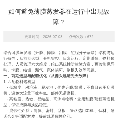
如何避免薄膜蒸发器在运行中出现故
障？
更新时间：2026-07-03 点击次数：672
结合薄膜蒸发器（升膜、降膜、刮膜、短程分子蒸馏）结构与运
行特性，从前期选型、开机管控、日常运行、定期维保、物料预
处理、人员管理六大维度，给出系统性防故障方案，覆盖常见异
响、卡膜、结垢、漏气、泵体损坏、刮板失效等问题。
一、前期选型与配套优化（从源头规避先天故障）
1. 匹配物料选机型
- 低粘度、稀溶液、易发泡：优先升膜/降膜，不盲目选用刮膜
机，避免大流量下效率低、部件无谓磨损。
- 高粘度、热敏、易结晶、高沸点物料：选用刮膜/短程蒸馏机
型，保证成膜与换热稳定。
- 腐蚀性介质：筒体、密封、刮板、管路选用316L、钛材、哈
氏合金等适配材质，提前规避腐蚀穿孔。