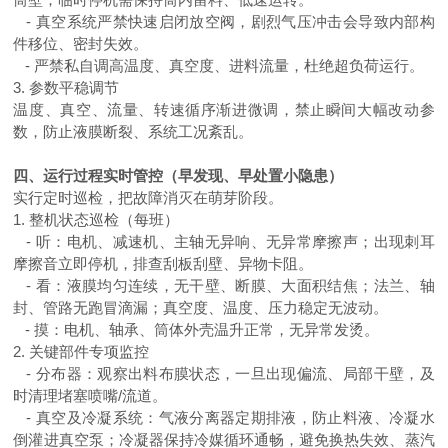
- 真空系统严禁快速启闭放空阀，剧烈气压冲击会导致内部构
件移位、密封失效。
- 严禁私自调高温度、真空度、进料流量，杜绝超负荷运行。
3. 参数平稳调节
温度、真空、流量、转速循序渐进微调，禁止瞬间大幅改动参
数，防止液膜断裂、系统工况紊乱。
四、运行过程实时管控（早发现、早处置小隐患）
实行定时巡检，把故障消灭在萌芽阶段。
1. 整机状态巡检（每班）
- 听：电机、减速机、主轴无异响、无异常摩擦声；出现刺耳
摩擦音立即停机，排查刮板刮壁、异物卡阻。
- 看：液膜均匀连续，无干壁、断膜、大面积结焦；法兰、轴
封、管路无跑冒滴漏；真空度、温度、压力稳定无波动。
- 摸：电机、轴承、筒体外壳温升正常，无异常发烫。
2. 关键部件专项监控
- 分布器：观察出料布膜状态，一旦出现偏流、局部干壁，及
时清理堵塞喷嘴/流道。
- 真空及冷凝系统：气液分离器定期排液，防止料液、冷凝水
倒灌进真空泵；冷凝器保持冷媒循环通畅，避免换热失效、蒸汽