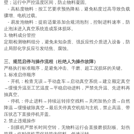
壁；运行中严控温度区间，防止物料凝固。
- 高粘度物料：按工艺要求预热降粘，避免粘度过高导致负载
骤增、电机过载。
- 易发泡物料：提前适量添加合规消泡剂，控制进料速率，防
止泡沫进入真空系统造成泵体损坏。
3. 物料成分管控
定期检测物料组分，避免未知杂质、强反应性介质进入设备，防
止局部化学反应引发结焦、腐蚀。
三、规范启停与操作流程（杜绝人为操作故障）
严格执行标准顺序，是避免冲击、干磨、超工况损坏的关键。
1. 标准启停顺序
- 开机：检查无误→手动盘车→启动真空系统→建立额定真空
→缓慢升温至工艺温度→平稳启动进料，严禁先升温、先进料再
抽真空。
- 停机：停止进料→持续运转排空残料→关闭加热介质→自然
降温→缓慢破除真空→最后关停真空机组与主机，禁止高温、带
压状态下直接停机开盖。
2. 禁止违规操作
- 刮膜机严禁长时间空转，无物料运行会直接磨损刮板、划伤
筒壁；临时停机需保持筒内留料、低速运转。