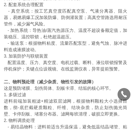
2. 配套系统合理配置
- 真空系统：按工艺真空度匹配真空泵、气液分离器、阻火
器，易燃易爆工况加装防爆、防倒灌装置；高真空管路选用耐压
管件，减少漏气风险。
- 加热系统：导热油/蒸汽热源压力、温度不超设备额定值，加
装稳压、温控联锁，杜绝超温超压。
- 输送泵：根据物料粘度、流量匹配泵型，避免气蚀、脉冲进
料造成液膜波动。
3. 加装防护与联锁装置
配置温度、压力、真空度、电机过载、断料、液位联锁报警及
停机保护；关键点位设视镜、在线监测仪表，异常提前预警。
二、物料预处理（减少杂质、物性引发的故障）
这是预防堵膜、划伤筒体、刮板卡滞、结垢的核心环节。
1. 多级过滤
进料前端加装粗滤
+精滤双层滤网，根据物料颗粒大小选择目
数，彻-底拦截硬质颗粒、纤维、结块杂质，防止划伤抛光筒
壁、卡停刮板、堵塞分布器。滤网每班清理，破损立即更换。
2. 物料调质处理
- 易结晶物料：进料前适当升温保温，避免低温结晶堵管、粘