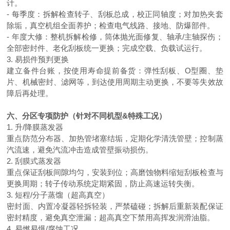
计。
- 每季度：拆解检查转子、刮板总成，校正同轴度；对加热夹套
除垢，真空机组全面养护；检查电气线路、接地、防爆部件。
- 年度大修：整机拆解检修，筒体抛光面修复、轴承/主轴探伤；
全部密封件、老化刮板统一更换；完成空载、负载试运行。
3. 易损件预判更换
建立备件台账，按使用寿命提前备货：弹性刮板、
O型圈、垫
片、机械密封、滤网等，到达使用周期主动更换，不要等失效故
障后再处理。
六、分区专项防护（针对不同机型
&特殊工况）
1. 升/降膜蒸发器
重点防范分布器、加热管堵塞结垢，定期化学清洗管壁；控制蒸
汽流速，避免汽流冲击造成管壁振动损伤。
2. 刮膜式蒸发器
重点保证刮板间隙均匀，安装到位；高磨蚀物料缩短刮板检查与
更换周期；转子传动系统定期紧固，防止高速运转失衡。
3. 短程/分子蒸馏（超高真空）
密封面、内置冷凝器轻拆轻装，严禁磕碰；拆解后重新装配保证
密封精度，避免真空泄漏；超高真空下禁用高挥发润滑油脂。
4. 易燃易爆/腐蚀工况