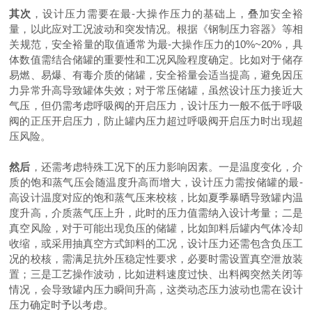
其次
，设计压力需要在最-大操作压力的基础上，叠加安全裕
量，以此应对工况波动和突发情况。根据《钢制压力容器》等相
关规范，安全裕量的取值通常为最-大操作压力的
10%~20%，具
体数值需结合储罐的重要性和工况风险程度确定。比如对于储存
易燃、易爆、有毒介质的储罐，安全裕量会适当提高，避免因压
力异常升高导致罐体失效；对于常压储罐，虽然设计压力接近大
气压，但仍需考虑呼吸阀的开启压力，设计压力一般不低于呼吸
阀的正压开启压力，防止罐内压力超过呼吸阀开启压力时出现超
压风险。
然后
，还需考虑特殊工况下的压力影响因素。一是温度变化，介
质的饱和蒸气压会随温度升高而增大，设计压力需按储罐的最-
高设计温度对应的饱和蒸气压来校核，比如夏季暴晒导致罐内温
度升高，介质蒸气压上升，此时的压力值需纳入设计考量；二是
真空风险，对于可能出现负压的储罐，比如卸料后罐内气体冷却
收缩，或采用抽真空方式卸料的工况，设计压力还需包含负压工
况的校核，需满足抗外压稳定性要求，必要时需设置真空泄放装
置；三是工艺操作波动，比如进料速度过快、出料阀突然关闭等
情况，会导致罐内压力瞬间升高，这类动态压力波动也需在设计
压力确定时予以考虑。