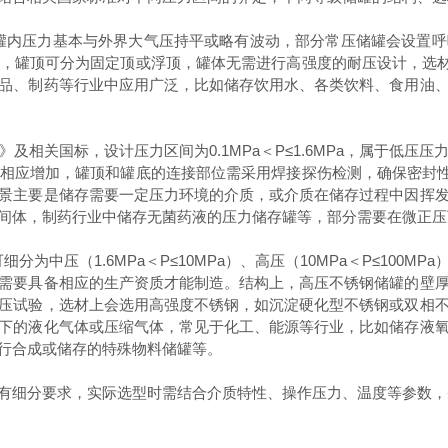
，且罐内压力基本与外界大气压持平或略有波动，部分常压储罐会设
罐顶可分为固定顶或浮顶，罐体无需进行高强度的耐压设计，选材上
品、制药等行业中应用广泛，比如储存饮用水、各类饮料、食用油
》及相关国标，设计压力区间为
0.1MPa＜P≤1.6MPa，属于
应增加，罐顶和罐底的连接部位需采用焊接探伤检测，确保密封性能
景主要是储存需要一定压力环境的介质，或介质在储存过程中因挥
间体，制药行业中储存无菌药液的压力储存罐等，部分需要在微正压
还可细分为中压（1.6MPa＜P≤10MPa）、高压（10MPa＜P≤1
需要具备相应的生产资质才能制造。结构上，高压不锈钢储罐的壁
压试验，选材上会选用高强度不锈钢，如沉淀硬化型不锈钢或双相
下的液化气体或压缩气体，常见于化工、能源等行业，比如储存液
行合成或储存的特殊物料储罐等。
有细分要求，实际选型时需结合介质特性、操作压力、温度等参数，