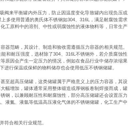
置呼吸阀来平衡罐内外压力，防止因温度变化导致罐内出现负压或
多使用普通的奥氏体不锈钢如304、316L，满足耐腐蚀需求
、化工原料中的溶剂、中性或弱腐蚀性的液体物料等，日常生产
低压压力容器范畴，其设计、制造和验收需遵循压力容器的相关规范。
和耐压强度，选材除了304、316L不锈钢外，若介质腐蚀性
发等原因会产生一定压力的情况，例如在食品行业中储存浓缩果
下进行保温或保鲜的物料储存也会使用低压不锈钢储罐。
00MPa）甚至超高压储罐，这类储罐属于严格意义上的压力容器，其设
厚大幅增加，罐体通常采用整体锻造或厚钢板卷制焊接而成，罐
不锈钢，以兼顾耐压性和耐腐蚀性，部分高压储罐还会设置压力
氧、液氮、液氩等低温高压液化气体的不锈钢储罐，化工生产中
并符合相关行业规范。