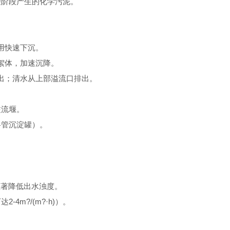
阶段产生的化学污泥。
用快速下沉。
絮体，加速沉降。
出；清水从上部溢流口排出。
溢流堰。
管沉淀罐）。
显著降低出水浊度。
m?/(m?·h)）。