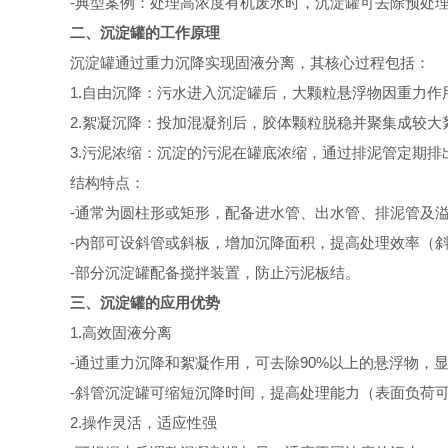
-典型案例：处理高浓度有机废水时，沉淀罐可去除预处理
二、沉淀罐的工作原理
沉淀罐通过重力沉降实现固液分离，其核心过程包括：
1.自由沉降：污水进入沉淀罐后，大颗粒悬浮物因重力作
2.絮凝沉降：投加混凝剂后，胶体颗粒脱稳并聚集成较大
3.污泥浓缩：沉淀的污泥在罐底浓缩，通过排泥管定期排
结构特点：
-通常为圆柱形或矩形，配备进水管、出水管、排泥管及
-内部可设斜管或斜板，增加沉降面积，提高处理效率（斜
-部分沉淀罐配备搅拌装置，防止污泥板结。
三、沉淀罐的应用优势
1.高效固液分离
-通过重力沉降和絮凝作用，可去除90%以上的悬浮物，
-斜管沉淀罐可缩短沉降时间，提高处理能力（表面负荷可达2-4
2.操作灵活，适应性强