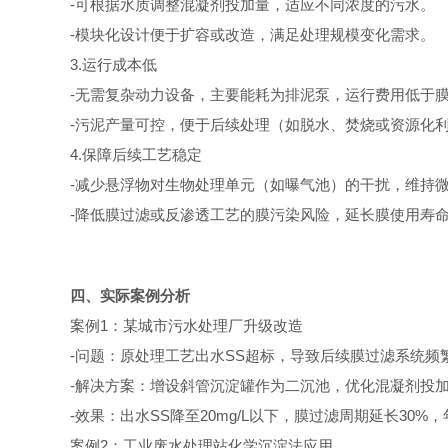
-可根据水质调整混凝剂投加量，适应不同浓度的污水。
-模块化设计便于扩容或改造，满足处理规模变化需求。
3.运行成本低
-无需复杂动力设备，主要能耗为排泥泵，运行费用低于膜
-污泥产量可控，便于后续处理（如脱水、焚烧或资源化
4.保障后续工艺稳定
-减少悬浮物对生物处理单元（如曝气池）的干扰，维持微
-降低膜过滤或反渗透工艺的膜污染风险，延长膜使用寿
四、实际案例分析
案例1：某城市污水处理厂升级改造
-问题：原处理工艺出水SS超标，导致后续膜过滤系统频
-解决方案：增设斜管沉淀罐作为二沉池，优化混凝剂投
-效果：出水SS降至20mg/L以下，膜过滤周期延长30%，
案例2：工业废水处理站化学沉淀法应用