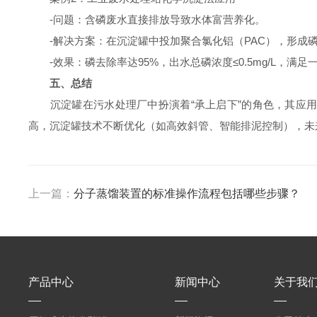
-问题：含磷废水直接排放导致水体富营养化。
-解决方案：在沉淀罐中投加聚合氯化铝（PAC），形成
-效果：磷去除率达95%，出水总磷浓度≤0.5mg/L，满足
五、总结
沉淀罐在污水处理厂中扮演着“承上启下”的角色，其应用
高，沉淀罐技术不断优化（如高效斜管、智能排泥控制），未
上一篇：
分子蒸馏装置的标准操作流程包括哪些步骤？
产品中心
新闻中心
关于我