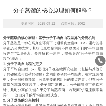
分子蒸馏的核心原理如何解释？
更新时间：2025-09-12 点击次数：1062
分子蒸馏的核心原理：基于分子平均自由程差异的分离机制
分子蒸馏是一种在高真空环境下（通常真空度
≥
0.1Pa
）进行的非
平衡态分离技术，其核心原理是利用不同物质分子的“平均自由
程差异"实现分离。要理解这一原理，需先明确“分子平均自由
程"的概念：
1. 分子平均自由程的定义
分子平均自由程（
λ）是指分子在连续两次碰撞（包括与其他分
子的碰撞或与器壁的碰撞）之间所移动的平均距离。在常规蒸馏
中，分子间碰撞频繁，分离主要依赖组分的沸点差异；但在分子
蒸馏的高真空环境下，分子间距离极大，分子间碰撞可忽略不
计，此时分离的关键在于分子与蒸发面、冷凝面的“碰撞概率差
异"——这由分子的平均自由程决定。
2. 分子蒸馏的分离机制
在分子蒸馏设备中，蒸发面与冷凝面的距离通常设计为小于或等