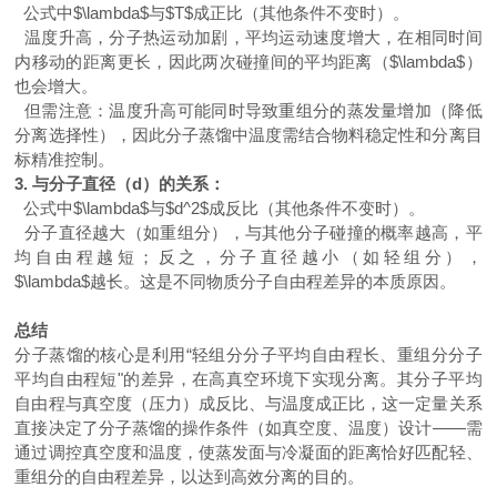
公式中
$\lambda$
与
$T$
成正比（其他条件不变时）。
温度升高，分子热运动加剧，平均运动速度增大，在相同时间
内移动的距离更长，因此两次碰撞间的平均距离（
$\lambda$
）
也会增大。
但需注意：温度升高可能同时导致重组分的蒸发量增加（降低
分离选择性），因此分子蒸馏中温度需结合物料稳定性和分离目
标精准控制。
3.
与分子直径（
d
）的关系：
公式中
$\lambda$
与
$d^2$
成反比（其他条件不变时）。
分子直径越大（如重组分），与其他分子碰撞的概率越高，平
均自由程越短；反之，分子直径越小（如轻组分），
$\lambda$
越长。这是不同物质分子自由程差异的本质原因。
总结
分子蒸馏的核心是利用
“轻组分分子平均自由程长、重组分分子
平均自由程短"的差异，在高真空环境下实现分离。其分子平均
自由程与真空度（压力）成反比、与温度成正比，这一定量关系
直接决定了分子蒸馏的操作条件（如真空度、温度）设计——需
通过调控真空度和温度，使蒸发面与冷凝面的距离恰好匹配轻、
重组分的自由程差异，以达到高效分离的目的。