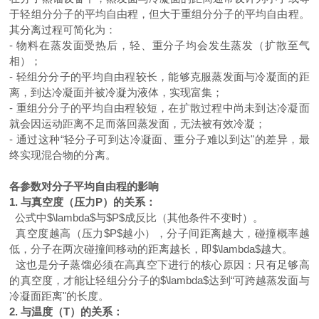
于轻组分分子的平均自由程，但大于重组分分子的平均自由程。
其分离过程可简化为：
-
物料在蒸发面受热后，轻、重分子均会发生蒸发（扩散至气
相）；
-
轻组分分子的平均自由程较长，能够克服蒸发面与冷凝面的距
离，到达冷凝面并被冷凝为液体，实现富集；
-
重组分分子的平均自由程较短，在扩散过程中尚未到达冷凝面
就会因运动距离不足而落回蒸发面，无法被有效冷凝；
-
通过这种“轻分子可到达冷凝面、重分子难以到达"的差异，最
终实现混合物的分离。
各参数对分子平均自由程的影响
1.
与真空度（压力
P
）的关系：
公式中
$\lambda$
与
$P$
成反比（其他条件不变时）。
真空度越高（压力
$P$
越小），分子间距离越大，碰撞概率越
低，分子在两次碰撞间移动的距离越长，即
$\lambda$
越大。
这也是分子蒸馏必须在高真空下进行的核心原因：只有足够高
的真空度，才能让轻组分分子的
$\lambda$
达到“可跨越蒸发面与
冷凝面距离"的长度。
2.
与温度（
T
）的关系：