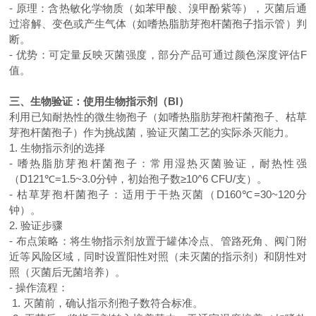
-
原理：含热敏化学物质（如苯甲酸、溴甲酚紫等），灭菌后通
过溶解、变色或产生气体（如嗜热脂肪芽孢杆菌孢子指示管）判
断。
-
优势：可定量反映灭菌强度，部分产品可通过颜色深度评估
F
值。
三、生物验证：使用生物指示剂（
BI
）
利用已知耐热性的微生物孢子（如嗜热脂肪芽孢杆菌孢子、枯草
芽孢杆菌孢子）作为挑战菌，验证灭菌工艺的实际杀灭能力。
1.
生物指示剂的选择
-
嗜热脂肪芽孢杆菌孢子：常用湿热灭菌验证，耐热性强
（
D121
℃
=1.5~3.0
分钟，初始孢子数≥
10^6 CFU/
支）。
-
枯草芽孢杆菌孢子：适用于干热灭菌（
D160
℃
=30~120
分
钟）。
2.
验证步骤
-
布点策略：将生物指示剂放置于罐体冷点、管路死角、阀门附
近等风险区域，同时设置阳性对照（未灭菌的指示剂）和阴性对
照（灭菌后无菌培养）。
-
操作流程：
1.
灭菌前，确认指示剂孢子数符合标准。