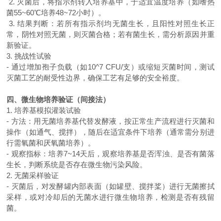
2.
灭菌后，将指示剂转入培养基中，于适宜温度培养（如嗜热
菌
55~60
℃培养
48~72
小时）。
3.
结果判断：若所有指示剂均无菌生长，且阳性对照生长正
常，阴性对照无菌，则灭菌合格；若有菌生长，需分析原因并重
新验证。
3.
挑战性试验
-
通过增加孢子负载（如
10^7 CFU/
支）或缩短灭菌时间，测试
灭菌工艺的耐受性边界，确保工艺有足够的安全裕度。
四、微生物培养验证（间接法）
1.
培养基模拟灌装试验
-
方法：用无菌培养基代替发酵液，按正常生产流程进行灭菌和
操作（如通气、搅拌），随后在适宜条件下培养（通常需分别进
行需氧菌和厌氧菌培养）。
-
观察指标：培养
7~14
天后，观察培养基是否浑浊、是否有菌落
生长，判断系统是否存在微生物污染风险。
2.
无菌采样验证
-
灭菌后，对发酵罐内部表面（如罐壁、搅拌桨）进行无菌擦拭
采样，或对冷却后的无菌水进行微生物培养，检测是否有残留
菌。