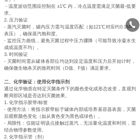
-
温度波动范围应控制在 ±
1
℃ 内，冷点温度需满足灭菌最-低要
求。
2.
压力验证
-
蒸汽灭菌时，罐内压力需与温度匹配（如
121
℃对应约
0.1MPa
表压），确保蒸汽饱和度。
-
监控压力曲线，避免灭菌过程中压力骤降（可能导致冷凝水生
成或温度不均）。
3.
时间验证
-
灭菌时间需从罐体各部位均达到设定温度和压力后开始计时，
确保微生物杀灭的致死时间（
D
值、
F
值）满足要求。
二、化学验证：使用化学指示剂
通过化学物质在特定灭菌条件下的颜色变化或形态改变，直观判
断局部区域是否达到灭菌效果。
1.
化学指示胶带
/
标签
-
使用方法：将指示胶带贴于罐体内部或培养基容器表面，灭菌
后观察颜色变化（如从黄色变为黑色或绿色）。
-
局限性：仅能证明该点接触过蒸汽，无法量化温度和时间，需
结合物理参数使用。
2.
化学指示管（剂）