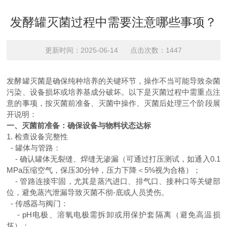
发酵罐灭菌过程中需要注意哪些事项？
更新时间：2025-06-14 点击次数：1447
发酵罐灭菌是确保纯种培养的关键环节，操作不当可能导致杂菌
污染、设备损坏或培养基成分破坏。以下是灭菌过程中需重点注
意的事项，按灭菌前准备、灭菌中操作、灭菌后处理三个阶段展
开说明：
一、灭菌前准备：确保设备与物料状态达标
1.
检查设备完整性
-
罐体与管路：
-
确认罐体无裂缝、焊缝无渗漏（可通过打压测试，如通入
0.1
MPa
压缩空气，保压
30
分钟，压力下降＜
5%
视为合格）；
-
管路连接牢固，尤其是蒸汽进口、排气口、接种口等关键部
位，避免蒸汽泄漏导致灭菌不彻-底或人员烫伤。
-
传感器与阀门：
- pH
电极、溶氧电极需拆卸或用保护套隔离（避免高温损
坏）；