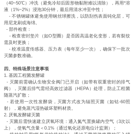
（
40~50
℃）冲洗（避免冷却后固形物黏附难以清除），再用*溶
液（
1%~2%
）浸泡
30
分钟，最后用清水冲至中性；
-
不锈钢罐体避免使用钢丝球擦洗，以防刮伤表面钝化层，可
用尼龙刷或海绵。
-
部件检查：
-
检查密封垫片（如
O
型圈）是否因高温老化变形，若有裂纹
需及时更换；
-
校准温度传感器、压力表（每年至少一次），确保下一批次
灭菌参数准确。
四、特殊场景注意事项
1.
基因工程菌发酵罐
-
灭菌前需确认生物安全阀门已开启（如带有双重密封的排气
阀），灭菌后排气需经高效过滤器（
HEPA
）处理，防止工程菌
随蒸汽扩散；
-
若使用一次性发酵袋，灭菌方式改为辐照灭菌（如钴
-60
照
射），避免蒸汽湿热破坏塑料材质。
2.
厌氧发酵罐灭菌
-
灭菌后需快速建立厌氧环境：通入氮气置换罐内空气（
3
次以
上），使氧气含量＜
0.1%
（通过氧化还原电位计监测）；