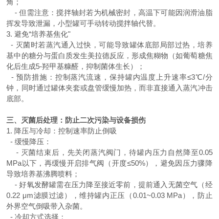
角；
-
但需注意：搅拌轴封若为机械密封，高温下可能因润滑油脂
挥发导致泄漏，小型罐可手动转动搅拌轴代替。
3.
避免“培养基焦化"
-
灭菌时若蒸汽通入过快，可能导致罐体底部局部过热，培养
基中的糖分与蛋白质发生美拉德反应，形成焦糊物（如葡萄糖焦
化后生成
5-
羟甲基糠醛，抑制菌体生长）；
-
预防措施：控制蒸汽流速，保持罐内温度上升速率≤
3
℃
/
分
钟，同时通过罐体夹套或盘管缓慢加热，而非直接通入蒸汽冲击
底部。
三、灭菌后处理：防止二次污染与设备损伤
1.
降压与冷却：控制速率防止倒吸
-
缓慢降压：
-
灭菌结束后，先关闭蒸汽阀门，待罐内压力自然降至
0.05
MPa
以下，再缓慢开启排气阀（开度≤
50%
），避免因压力骤降
导致培养基沸腾喷料；
-
好氧发酵罐需在压力降至接近零前，提前通入无菌空气（经
0.22
μ
m
滤膜过滤），维持罐内正压（
0.01~0.03 MPa
），防止
外界空气倒吸带入杂菌。
-
冷却方式选择：