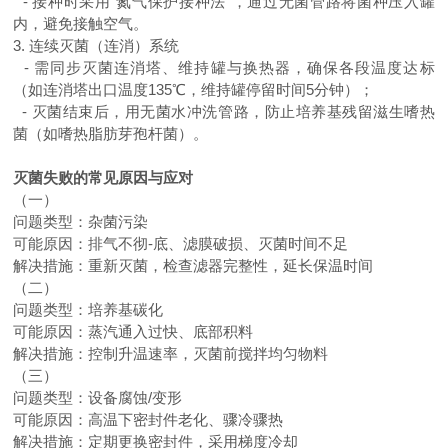
-
接种时采用“氮气保护接种法"，通过无菌管路将菌种压入罐
内，避免接触空气。
3.
连续灭菌（连消）系统
-
需同步灭菌连消塔、维持罐与换热器，确保各段温度达标
（如连消塔出口温度
135
℃，维持罐停留时间
5
分钟）；
-
灭菌结束后，用无菌水冲洗管路，防止培养基残留滋生嗜热
菌（如嗜热脂肪芽孢杆菌）。
灭菌失败的常见原因与应对
（
一
）
问题类型
：杂菌污染
可能原因
：
排气不彻-底、滤膜破损、灭菌时间不足
解决措施
：
重新灭菌，检查滤器完整性，延长保温时间
（
二
）
问题类型
：
培养基碳化
可能原因
：
蒸汽通入过快、底部积料
解决措施
：
控制升温速率，灭菌前搅拌均匀物料
（
三
）
问题类型
：
设备腐蚀
/
变形
可能原因
：
高温下密封件老化、骤冷骤热
解决措施
：
定期更换密封件，采用梯度冷却