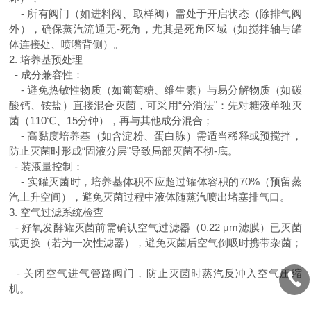
-
所有阀门（如进料阀、取样阀）需处于开启状态（除排气阀
外），确保蒸汽流通无-死角，尤其是死角区域（如搅拌轴与罐
体连接处、喷嘴背侧）。
2.
培养基预处理
-
成分兼容性：
-
避免热敏性物质（如葡萄糖、维生素）与易分解物质（如碳
酸钙、铵盐）直接混合灭菌，可采用“分消法"：先对糖液单独灭
菌（
110
℃、
15
分钟），再与其他成分混合；
-
高黏度培养基（如含淀粉、蛋白胨）需适当稀释或预搅拌，
防止灭菌时形成“固液分层"导致局部灭菌不彻-底。
-
装液量控制：
-
实罐灭菌时，培养基体积不应超过罐体容积的
70%
（预留蒸
汽上升空间），避免灭菌过程中液体随蒸汽喷出堵塞排气口。
3.
空气过滤系统检查
-
好氧发酵罐灭菌前需确认空气过滤器（
0.22
μ
m
滤膜）已灭菌
或更换（若为一次性滤器），避免灭菌后空气倒吸时携带杂菌；
-
关闭空气进气管路阀门，防止灭菌时蒸汽反冲入空气压缩
机。