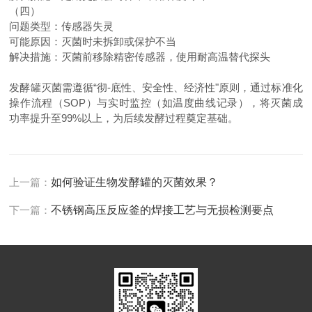
（
四
）
问题类型
：
传感器失灵
可能原因
：
灭菌时未拆卸或保护不当
解决措施
：
灭菌前移除精密传感器，使用耐高温替代探头
发酵罐灭菌需遵循
“彻-底性、安全性、经济性"原则，通过标准化
操作流程（
SOP
）与实时监控（如温度曲线记录），将灭菌成
功率提升至
99%
以上，为后续发酵过程奠定基础。
上一篇：
如何验证生物发酵罐的灭菌效果？
下一篇：
不锈钢高压反应釜的焊接工艺与无损检测要点