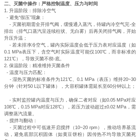
二、灭菌中操作：严格控制温度、压力与时间
1.
升温阶段：排除冷空气
-
避免“假压"现象：
-
灭菌初期需全开排气阀，缓慢通入蒸汽，待罐内冷空气完-全
排出（排气口蒸汽呈连续柱状、无白雾）后再关闭排气阀，开始
升压升温；
-
若未排净冷空气，罐内实际温度会低于压力表对应温度（如
0.1 MPa
表压下，含空气时实际温度可能仅
100
℃，而非标准的
121
℃），导致灭菌不彻-底。
2.
保温阶段：精准维持灭菌条件
-
温度与压力匹配：
-
湿热灭菌的标准条件为
121
℃、
0.1 MPa
（表压）维持
20~30
分钟（针对
50 L
以下罐体），大容积罐体需延长至
60
分钟以上；
-
实时监控罐内温度与压力，确保二者对应（如
0.05 MPa
对应
108
℃，
0.15 MPa
对应
128
℃），若压力波动超过±
0.02 MPa
，需
调整蒸汽流量。
-
搅拌与翻动：
-
灭菌过程中可低速开启搅拌（
10~20 rpm
），推动培养基流
动，避免底部沉积固体（如黄豆饼粉）因传热不均导致灭菌死