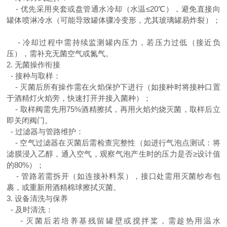
-
优先采用夹套或盘管通水冷却（水温≤
20
℃），避免直接向
罐体喷淋冷水（可能导致罐体骤冷变形，尤其玻璃罐易炸裂）；
-
冷却过程中需持续监测罐内压力，若压力过低（接近负
压），需补充无菌空气或氮气。
2.
无菌操作衔接
-
接种与取样：
-
灭菌后所有操作需在火焰保护下进行（如接种时将接种口置
于酒精灯火焰旁，快速打开并接入菌种）；
-
取样阀需先用
75%
酒精擦拭，再用火焰灼烧灭菌，取样后立
即关闭阀门。
-
过滤器与管路维护：
-
空气过滤器在灭菌后需检查完整性（如进行气泡点测试：将
滤膜浸入乙醇，通入空气，观察气泡产生时的压力是否≥设计值
的
80%
）；
-
管路若需拆开（如连接补料泵），接口处需用灭菌纱布包
裹，或重新用酒精棉球擦拭灭菌。
3.
设备清洗与保养
-
及时清洗：
-
灭菌后若培养基残留罐壁或搅拌桨，需趁热用温水