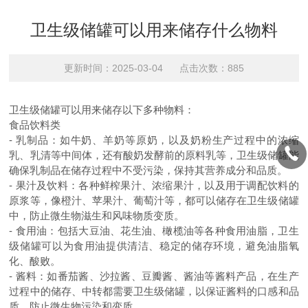
卫生级储罐可以用来储存什么物料
更新时间：2025-03-04 点击次数：885
卫生级储罐可以用来储存以下多种物料：
食品饮料类
-
乳制品：如牛奶、羊奶等原奶，以及奶粉生产过程中的浓缩
乳、乳清等中间体，还有酸奶发酵前的原料乳等，卫生级储罐能
确保乳制品在储存过程中不受污染，保持其营养成分和品质。
-
果汁及饮料：各种鲜榨果汁、浓缩果汁，以及用于调配饮料的
原浆等，像橙汁、苹果汁、葡萄汁等，都可以储存在卫生级储罐
中，防止微生物滋生和风味物质变质。
-
食用油：包括大豆油、花生油、橄榄油等各种食用油脂，卫生
级储罐可以为食用油提供清洁、稳定的储存环境，避免油脂氧
化、酸败。
-
酱料：如番茄酱、沙拉酱、豆瓣酱、酱油等酱料产品，在生产
过程中的储存、中转都需要卫生级储罐，以保证酱料的口感和品
质，防止微生物污染和变质。