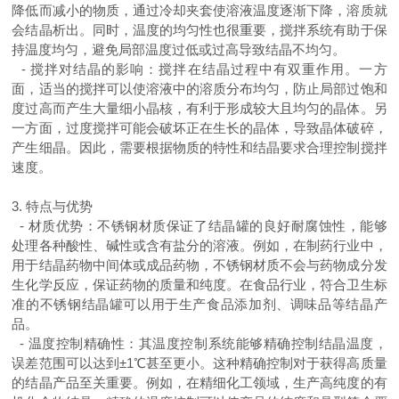
降低而减小的物质，通过冷却夹套使溶液温度逐渐下降，溶质就
会结晶析出。同时，温度的均匀性也很重要，搅拌系统有助于保
持温度均匀，避免局部温度过低或过高导致结晶不均匀。
-
搅拌对结晶的影响：搅拌在结晶过程中有双重作用。一方
面，适当的搅拌可以使溶液中的溶质分布均匀，防止局部过饱和
度过高而产生大量细小晶核，有利于形成较大且均匀的晶体。另
一方面，过度搅拌可能会破坏正在生长的晶体，导致晶体破碎，
产生细晶。因此，需要根据物质的特性和结晶要求合理控制搅拌
速度。
3.
特点与优势
-
材质优势：不锈钢材质保证了结晶罐的良好耐腐蚀性，能够
处理各种酸性、碱性或含有盐分的溶液。例如，在制药行业中，
用于结晶药物中间体或成品药物，不锈钢材质不会与药物成分发
生化学反应，保证药物的质量和纯度。在食品行业，符合卫生标
准的不锈钢结晶罐可以用于生产食品添加剂、调味品等结晶产
品。
-
温度控制精确性：其温度控制系统能够精确控制结晶温度，
误差范围可以达到±
1
℃甚至更小。这种精确控制对于获得高质量
的结晶产品至关重要。例如，在精细化工领域，生产高纯度的有