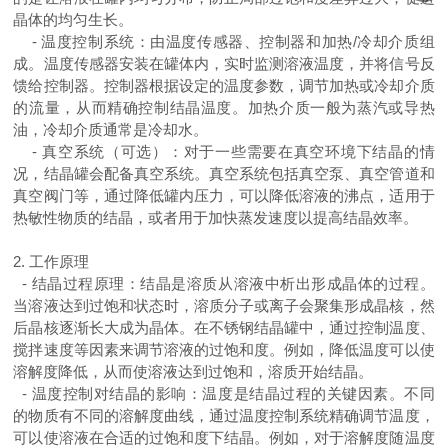
晶体的均匀生长。
-
温度控制系统：由温度传感器、控制器和加热
/
冷却介质组
成。温度传感器安装在罐体内，实时监测溶液温度，并将信号反
馈给控制器。控制器根据设定的温度参数，调节加热或冷却介质
的流量，从而精确控制结晶温度。加热介质一般为蒸汽或导热
油，冷却介质通常是冷却水。
-
真空系统（可选）：对于一些需要在真空环境下结晶的情
况，结晶罐会配备真空系统。真空系统包括真空泵、真空管道和
真空阀门等，通过降低罐内压力，可以降低溶液的沸点，适用于
热敏性物质的结晶，或者用于加快蒸发速度以提高结晶效率。
2.
工作原理
-
结晶过程原理：结晶是溶质从溶液中析出形成晶体的过程。
当溶液达到过饱和状态时，溶质分子或离子会聚集形成晶核，然
后晶核逐渐长大成为晶体。在不锈钢结晶罐中，通过控制温度、
搅拌速度等因素来调节溶液的过饱和度。例如，降低温度可以使
溶解度降低，从而使溶液达到过饱和，溶质开始结晶。
-
温度控制对结晶的影响：温度是结晶过程的关键因素。不同
的物质有不同的溶解度曲线，通过温度控制系统精确调节温度，
可以使溶液在合适的过饱和度下结晶。例如，对于溶解度随温度