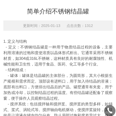
简单介绍不锈钢结晶罐
更新时间：2025-01-13 点击次数：1312
1.
定义与结构
-
定义：不锈钢结晶罐是一种用于物质结晶过程的设备，主要
利用溶液的过饱和度使溶质以晶体形式析出。它通常采用不锈钢
材质，如
304
或
316L
不锈钢，这种材质具有良好的耐腐蚀性、机
械性能和卫生性，适用于食品、医药、化工等多个行业。
-
结构组成：
-
罐体：罐体是结晶罐的主体部分，为圆筒形，其大小根据生
产规模和需求而定。顶部设有进料口，用于加入待结晶的溶液；
底部有出料口，方便排出结晶后的产品。罐壁通常有夹套，用于
加热或冷却，以控制结晶过程的温度。有些结晶罐还配备了观察
窗，便于操作人员观察结晶过程。
-
搅拌系统：包括搅拌轴和搅拌桨。搅拌桨的类型多样，如锚
式、桨式、涡轮式等。搅拌轴由电机驱动，使搅拌桨旋转，其目
的是让溶液在罐内均匀分布，防止局部过饱和度差异过大，促进