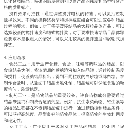
机化合物结晶，精确的温度控制可以使产品的纯度和晶型符合严
格的质量标准。
-
搅拌效果可控性：通过调整搅拌电机的转速，可以灵活控制
搅拌效果。不同的搅拌桨类型和搅拌速度组合可以适应各种结晶
过程的要求。例如，对于需要缓慢结晶的大颗粒晶体产品，可以
选择较低的搅拌速度和锚式搅拌桨；对于要求快速结晶且晶体颗
粒要求不是很粗大的情况，可以采用较高的搅拌速度和涡轮式搅
拌桨。
4.
应用领域
-
食品工业：用于生产食糖、食盐、味精等调味品的结晶。以
食糖结晶为例，将浓缩后的蔗糖溶液加入结晶罐，通过控制温度
和搅拌，使蔗糖结晶析出，得到不同粒度的白砂糖或绵白糖。在
制作食盐时，从盐卤中结晶出氯化钠，结晶罐可以保证食盐的粒
度均匀，质量稳定。
-
制药工业：是药物结晶的重要设备。许多药物成分需要通过
结晶来提纯和制成合适的剂型。例如，抗生素类药物、维生素等
的结晶过程都在不锈钢结晶罐中进行。通过精确控制结晶条件，
可以获得高纯度、晶型良好的药物晶体，提高药物的生物利用度
和稳定性。
-
化工工业：广泛应用于各种化工产品的结晶，如化肥（尿