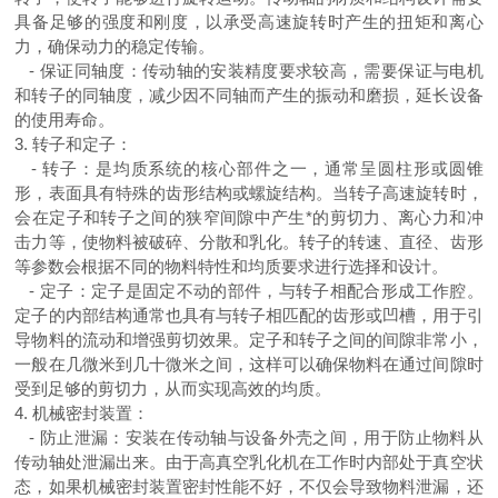
具备足够的强度和刚度，以承受高速旋转时产生的扭矩和离心
力，确保动力的稳定传输。
-
保证同轴度：传动轴的安装精度要求较高，需要保证与电机
和转子的同轴度，减少因不同轴而产生的振动和磨损，延长设备
的使用寿命。
3.
转子和定子：
-
转子：是均质系统的核心部件之一，通常呈圆柱形或圆锥
形，表面具有特殊的齿形结构或螺旋结构。当转子高速旋转时，
会在定子和转子之间的狭窄间隙中产生*的剪切力、离心力和冲
击力等，使物料被破碎、分散和乳化。转子的转速、直径、齿形
等参数会根据不同的物料特性和均质要求进行选择和设计。
-
定子：定子是固定不动的部件，与转子相配合形成工作腔。
定子的内部结构通常也具有与转子相匹配的齿形或凹槽，用于引
导物料的流动和增强剪切效果。定子和转子之间的间隙非常小，
一般在几微米到几十微米之间，这样可以确保物料在通过间隙时
受到足够的剪切力，从而实现高效的均质。
4.
机械密封装置：
-
防止泄漏：安装在传动轴与设备外壳之间，用于防止物料从
传动轴处泄漏出来。由于高真空乳化机在工作时内部处于真空状
态，如果机械密封装置密封性能不好，不仅会导致物料泄漏，还