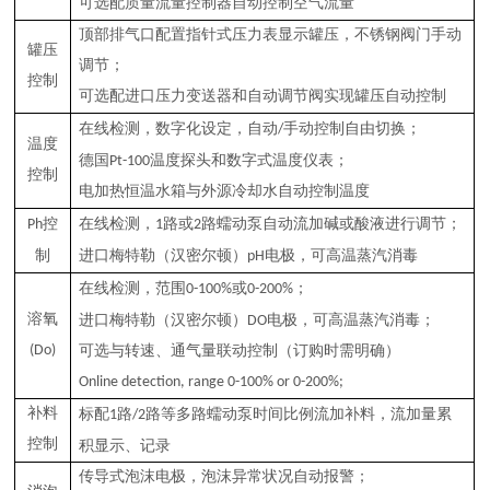
可选配质量流量控制器自动控制空气流量
顶部排气口配置指针式压力表显示罐压，不锈钢阀门手动
罐压
调节；
控制
可选配进口压力变送器和自动调节阀实现罐压自动控制
手动控制自由切换；
在线检测，数字化设定，自动
/
温度
温度探头和数字式温度仪表；
德国
Pt-100
控制
电加热恒温水箱与外源冷却水自动控制温度
控
路或
路蠕动泵自动流加碱或酸液进行调节；
Ph
在线检测，
1
2
制
电极，可高温蒸汽消毒
进口梅特勒（汉密尔顿）
pH
或
；
在线检测，范围
0-100%
0-200%
溶氧
电极，可高温蒸汽消毒；
进口梅特勒（汉密尔顿）
DO
(Do)
可选与转速、通气量联动控制（订购时需明确）
Online detection, range 0-100% or 0-200%;
补料
路
路等多路蠕动泵时间比例流加补料，流加量累
标配
1
/2
控制
积显示、记录
传导式泡沫电极，泡沫异常状况自动报警；