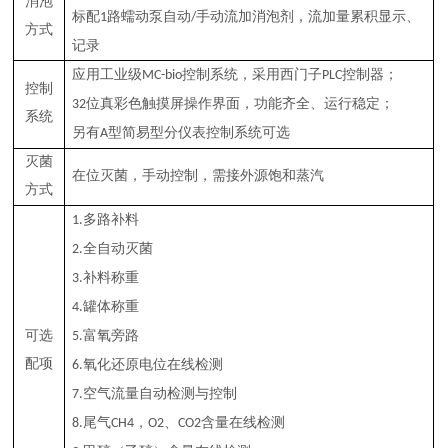
消泡
路蠕动泵自动
手动流加消泡剂，流加量累积显示、
标配
1
/
方式
记录
控制系统，采用西门子
控制器；
应用工业级
MC-bio
PLC
控制
位真彩色触摸屏操作界面，功能齐全、运行稳定；
32
系统
型简易型分仪表控制系统可选
另有
A
灭菌
在位灭菌，手动控制，需接外源饱和蒸汽
方式
多路补料
1.
全自动灭菌
2.
补料称重
3.
罐体称重
4.
富氧旁路
可选
5.
配项
氧化还原电位在线检测
6.
空气流量自动检测与控制
7.
尾气
，
、
含量在线检测
8.
CH4
O2
CO2