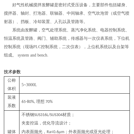
好气性机械搅拌发酵罐是密封式受压设备，主要部件包括罐身、
搅拌器、轴封、打泡器、联轴器、中间轴承、空气吹泡管（或空气喷
射器）、挡板、冷却装置、人孔以及管路等。
系统由发酵罐，空气处理系统、蒸汽净化系统、电器控制系统、
恒温系统及管路、阀门、辅助系统，传感器与一次仪表系统，下位机
控制系统（现场
PLC
控制系统，二次仪表），上位机系统以及台架等
组成。
system and bench.
技术参数
公称
5~3000L
体积
装液
理想
65-80%,
70%
系数
材质；
不锈钢
SUS316L/SUS304
夹套控温，优化导流设计；
；外表面抛光或亚光处理；
罐体
内表面抛光，
Ra≤0.6μm