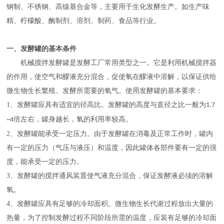
钢制、不锈钢、高镍基合金等，主要用于生化发酵生产。如生产味
精、柠檬酸、酶制剂、溶剂、制药、食品等行业。
一、发酵罐的基本条件
机械搅拌发酵罐是发酵工厂常用类型之一。它是利用机械搅拌器
的作用，使空气和醪液充分混合，促使氧在醪液中溶解，以保证供给
微生物生长繁殖、发酵所需要的氧气。使用发酵罐的基本要求：
1
、发酵罐应具有适宜的径高比。发酵罐的高度与直径之比一般为
1.7
倍左右，罐身越长，氧的利用率较高。
~4
2
、发酵罐能承受一定压力。由于发酵罐在消毒及正常工作时，罐内
有一定的压力（气压与液压）和温度，因此罐体各部件要有一定的强
度，能承受一定的压力。
3
、发酵罐的搅拌通风装置使气液充分混合，保证发酵液必须的溶解
氧。
4
、发酵罐应具有足够的冷却面积。微生物生长代谢过程放出大量的
热量，为了控制发酵过程不同阶段所需的温度，应装有足够的冷却面