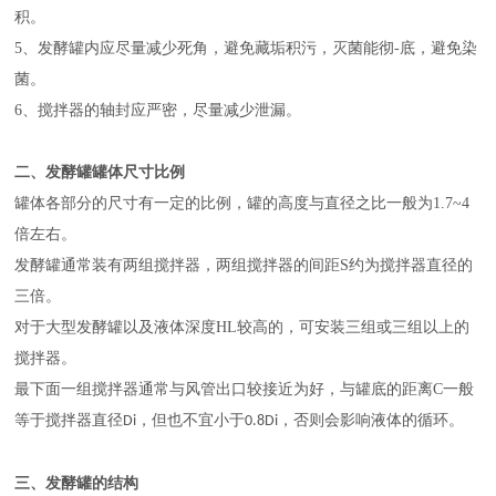
积。
5
、发酵罐内应尽量减少死角，避免藏垢积污，灭菌能彻-底，避免染
菌。
6
、搅拌器的轴封应严密，尽量减少泄漏。
二、发酵罐罐体尺寸比例
罐体各部分的尺寸有一定的比例，罐的高度与直径之比一般为
1.7~4
倍左右。
发酵罐通常装有两组搅拌器，两组搅拌器的间距
S
约为搅拌器直径的
三倍。
对于大型发酵罐以及液体深度
HL
较高的，可安装三组或三组以上的
搅拌器。
最下面一组搅拌器通常与风管出口较接近为好，与罐底的距离
C
一般
等于搅拌器直径
，但也不宜小于
，否则会影响液体的循环。
Di
0.8Di
三、发酵罐的结构