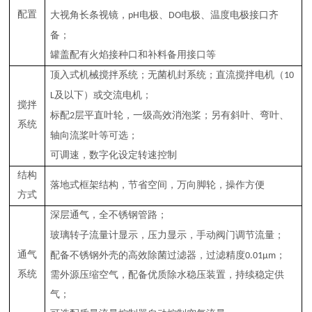
配置
电极、
电极、温度电极接口齐
大视角长条视镜，
pH
DO
备；
罐盖配有火焰接种口和补料备用接口等
顶入式机械搅拌系统；无菌机封系统；直流搅拌电机（
10
及以下）或交流电机；
L
搅拌
层平直叶轮，一级高效消泡桨；另有斜叶、弯叶、
标配
2
系统
轴向流桨叶等可选；
可调速，数字化设定转速控制
结构
落地式框架结构，节省空间，万向脚轮，操作方便
方式
深层通气，全不锈钢管路；
显示
玻璃转子流量计显示，压力
，手动阀门调节流量；
通气
；
配备不锈钢外壳的高效除菌过滤器，过滤精度
0.01μm
系统
需外源压缩空气，配备优质除水稳压装置，持续稳定供
气；