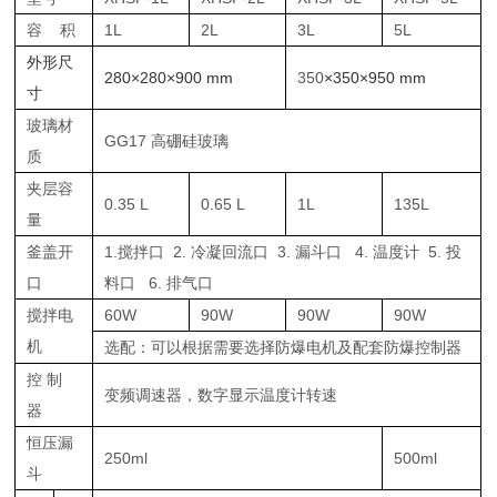
容 积
1L
2L
3L
5L
外形尺
280×280×900 mm
350
×350×950 mm
寸
玻璃材
GG17 高硼硅玻璃
质
夹层容
0.35 L
0.65 L
1L
135L
量
釜盖开
1.搅拌口 2. 冷凝回流口 3. 漏斗口 4. 温度计 5. 投
口
料口 6. 排气口
搅拌电
60W
90W
90W
90W
机
选配：可以根据需要选择防爆电机及配套防爆控制器
控 制
变频调速器，数字显示温度计转速
器
恒压漏
250ml
500ml
斗