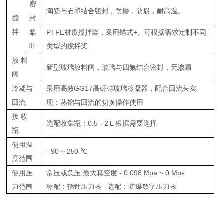
密
陶瓷与石墨结合密封，耐磨，防腐，耐高温。
搅
封
拌
桨
PTFE材质搅拌桨，采用锚式+。可根据需求定制不同
叶
类型的搅拌桨
放 料
新型玻璃放料阀，玻璃与四氟结合密封，无渗漏
阀
冷凝与
采用高效GG17高硼硅玻璃冷凝器，配合回流头实
回流
现：蒸馏与回流的切换操作使用
接 收
选配收集瓶：0.5 - 2 L 根据需要选择
瓶
使用温
- 90 ~ 250 ℃
度范围
使用压
常压或负压,最大真空度 - 0.098 Mpa ~ 0 Mpa
力范围
标配：指针压力表 选配：防爆数字压力表