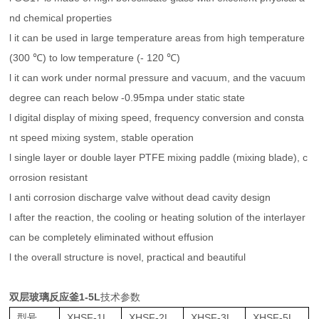
nd chemical properties
l it can be used in large temperature areas from high temperature
(300 ℃) to low temperature (- 120 ℃)
l it can work under normal pressure and vacuum, and the vacuum
degree can reach below -0.95mpa under static state
l digital display of mixing speed, frequency conversion and consta
nt speed mixing system, stable operation
l single layer or double layer PTFE mixing paddle (mixing blade), c
orrosion resistant
l anti corrosion discharge valve without dead cavity design
l after the reaction, the cooling or heating solution of the interlayer
can be completely eliminated without effusion
l the overall structure is novel, practical and beautiful
双层玻璃反应釜1-5L
技术参数
型号
XHSF-1L
XHSF-2L
XHSF-3L
XHSF-5L