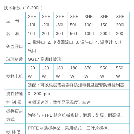
技术参数（10-200L）
XHF
XHF
XHF
XHF-
XHF-
XHF-
XHF-
型 号
-10L
-20L
-30L
50L
100L
150L
200L
容 积
10 L
20 L
30 L
50 L
100 L
200 L
200 L
1. 搅拌口 2. 冷凝回流口 3. 漏斗口 4. 温度计 5. 排
釜盖开口
气口
玻璃材质
GG17 高硼硅玻璃
120
120
180
180
370
550
550
搅拌电机
W
W
W
W
W
W
W
选配：可以根据需要选择防爆电机及配套防爆控制器
搅拌转速
0 - 800 rpm
控 制 器
变频调速器，数字显示温度计转速
搅拌密封
陶瓷与 PTFE 结合机械密封，耐磨，防腐，耐高温。
方式
PTFE 材质搅拌桨，采用锚式 + 三叶片搅拌。
搅 拌 桨