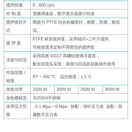
搅拌转速
0 - 800 rpm
控 制 器
变频调速器，数字显示温度计转速
搅拌密封方
陶瓷与 PTFE 结合机械密封，耐磨，防腐，耐高
式
温。
PTFE 材质搅拌桨，采用锚式+三叶片搅拌。
搅 拌 桨
可根据需求定制不同类型的搅拌桨
采用高效 GG17 高硼硅玻璃冷凝器，
冷凝与回流
配合回流头实现：蒸馏与回流的切换操作使用
控温范围 /
RT ~ 300 ℃ 温控精度：± 1 ℃
精度
加热功率
1500 W
2000 W
2500 W
3000 W
加热槽材质
SUS304不锈钢
使用压力范
- 0.1 Mpa ~ 0 Mpa 标配：指针压力表 选配：防
围
爆数字压力表