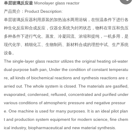
单层玻璃反应釜
Monolayer glass reactor
产品简介：Product Description:
单层玻璃反应器利用原装的加热油水两用浴锅，在恒温条件下进行各
种生化反应和合成反应，仪器全系统为封闭状态，物料在常压和负压
多种条件下进行气化、蒸发、冷凝回流、浓缩和提纯，一机多用，是
现代化学、精细化工、生物制药、新材料合成的理想中试、生产系统
设备。
The single-layer glass reactor utilizes the original heating oil-water
dual-purpose bath pan, Under the condition of constant temperatu
re, all kinds of biochemical reactions and synthesis reactions are c
arried out. The whole system is closed. The materials are gasified,
evaporated, condensed, refluxed, concentrated and purified under
various conditions of atmospheric pressure and negative pressur
e. One machine is used for many purposes. It is an ideal pilot plan
t and production system equipment for modern science, fine chem
ical industry, biopharmaceutical and new material synthesis.