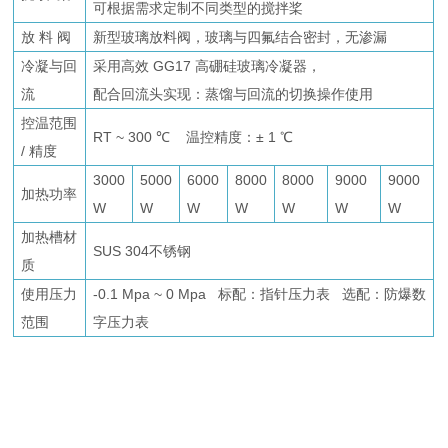
可根据需求定制不同类型的搅拌桨
放 料 阀
新型玻璃放料阀，玻璃与四氟结合密封，无渗漏
冷凝与回
采用高效 GG17 高硼硅玻璃冷凝器，
流
配合回流头实现：蒸馏与回流的切换操作使用
控温范围
RT ~ 300 ℃ 温控精度：± 1 ℃
/ 精度
3000
5000
6000
8000
8000
9000
9000
加热功率
W
W
W
W
W
W
W
加热槽材
SUS 304不锈钢
质
使用压力
-0.1 Mpa ~ 0 Mpa 标配：指针压力表 选配：防爆数
范围
字压力表