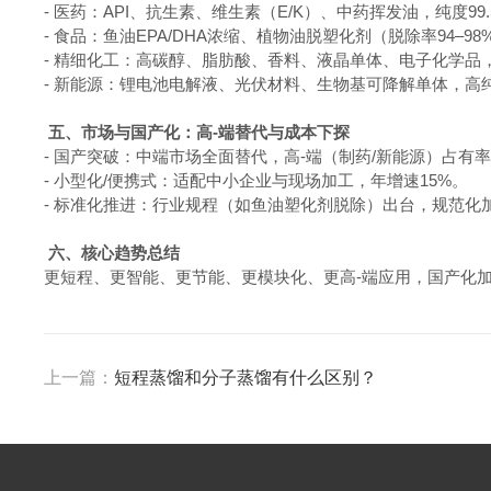
- 医药：API、抗生素、维生素（E/K）、中药挥发油，纯度99
- 食品：鱼油EPA/DHA浓缩、植物油脱塑化剂（脱除率94–9
- 精细化工：高碳醇、脂肪酸、香料、液晶单体、电子化学品
- 新能源：锂电池电解液、光伏材料、生物基可降解单体，高
五、市场与国产化：高-端替代与成本下探
- 国产突破：中端市场全面替代，高-端（制药/新能源）占有率
- 小型化/便携式：适配中小企业与现场加工，年增速15%。
- 标准化推进：行业规程（如鱼油塑化剂脱除）出台，规范化
六、核心趋势总结
更短程、更智能、更节能、更模块化、更高-端应用，国产化
上一篇：
短程蒸馏和分子蒸馏有什么区别？