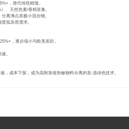
.5%+，替代传统精馏。
8%）、天然色素/香精富集。
，分离沸点差极小混合物。
纯度低杂质需求。
25%+，逐步缩小与欧美差距。
加速。
加速，成本下探，成为高附加值热敏物料分离的首-选绿色技术。