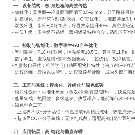
一、设备结构：极-致短程与高效传热
- 短程化：蒸发面—冷凝面间距缩至0.5–2 mm，分子路径最
- 刮膜强化：新型60°槽式刮膜器（CFD优化），液膜薄至0.1–0
- 双级冷凝：水冷+深冷组合，冷凝效率提升40%，真空度稳定至0.0
- 材质升级：卫生级不锈钢、双相钢及特种合金，适配医药/食
二、控制与智能化：数字孪生+AI自主优化
- 智能测控：PLC+物联网，控温精度±0.5℃、真空度±1 Pa、
- 数字孪生：虚拟建模+实时数据驱动，工艺优化、故障预警
- AI参数自寻优：机器学习自动匹配物料特性（沸点差5–10℃混
- 远程运维：云端数据管理、远程监控与诊断，成为头部厂商
三、工艺与系统：模块化、连续化与绿色低碳
- 模块化设计：标准化单元（蒸发/冷凝/真空/加热），快速
- 能量集成：热回收、多级蒸发、热泵耦合，能耗降低25–40%
- 绿色耦合工艺：
- 亚临界萃取+分子蒸馏：低温提取+高精度纯化，热敏成分保
- 超临界CO₂+分子蒸馏：无溶剂残留，适配高-端精油/医药
四、应用拓展：高-端化与垂直深耕