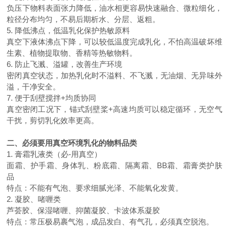
负压下物料表面张力降低，油水相更容易快速融合、微粒细化，
粒径分布均匀，不易后期析水、分层、返粗。
5. 降低沸点，低温乳化保护热敏原料
真空下液体沸点下降，可以较低温度完成乳化，不怕高温破坏维
生素、植物提取物、香精等热敏物料。
6. 防止飞溅、溢罐，改善生产环境
密闭真空状态，加热乳化时不溢料、不飞溅，无油烟、无异味外
溢，干净安全。
7. 便于刮壁搅拌+均质协同
真空密闭工况下，锚式刮壁桨+高速均质可以稳定循环，无空气
干扰，剪切乳化效率更高。
二、必须要用真空环境乳化的物料品类
1. 膏霜乳液类（必-用真空）
面霜、护手霜、身体乳、粉底霜、隔离霜、BB霜、霜膏类护肤
品
特点：不能有气泡、要求细腻光泽、不能氧化发黄。
2. 凝胶、啫喱类
芦荟胶、保湿啫喱、抑菌凝胶、卡波体系凝胶
特点：常压极易裹气泡，成品发白、有气孔，必须真空脱泡。