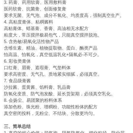
3. 药膏、药用软膏、医用敷料膏
医药软膏、抗菌膏、创面修复膏
要求无菌、无气泡、成分不氧化、均质度高，强制真空生产。
4. 高粘度膏体、粘稠酱料
高粘膏体、蜡基膏、香膏、高油相无水配方
粘度大，常压搅拌极易包气，只能真空搅拌脱泡。
5. 含热敏/易氧化活性物产品
含维生素、精油、植物提取物、蛋白、酶类产品
怕高温、怕氧化，真空低温乳化+隔氧必-不可少。
6. 彩妆类膏体
口红膏、眉膏、遮瑕膏、气垫料体
要求高密度、无气孔、质地紧实细腻，必须真空。
7. 食品级膏酱
沙拉酱、蛋黄酱、馅料膏、乳品膏
防氧化变质、防气泡发酸、延长货架期，必须真空乳化。
8. 会扬尘、易团聚的粉料体系
添加色粉、珠光粉、增稠粉、功能性粉体的配方
真空密闭投料，无粉尘、不结块、分散更均匀。
三、简单总结
1. 真空的核心价值：脱气泡、隔氧防氧化、细化粒径、防分层、