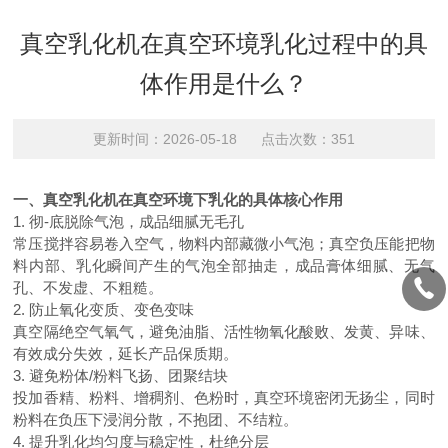
真空乳化机在真空环境乳化过程中的具
体作用是什么？
更新时间：2026-05-18 点击次数：351
一、真空乳化机在真空环境下乳化的具体核心作用
1. 彻-底脱除气泡，成品细腻无毛孔
常压搅拌容易卷入空气，物料内部藏微小气泡；真空负压能把物
料内部、乳化瞬间产生的气泡全部抽走，成品膏体细腻、无气
孔、不发虚、不粗糙。
2. 防止氧化变质、变色变味
真空隔绝空气氧气，避免油脂、活性物氧化酸败、发黄、异味、
有效成分失效，延长产品保质期。
3. 避免粉体/粉料飞扬、团聚结块
投加香精、粉料、增稠剂、色粉时，真空环境密闭无扬尘，同时
粉料在负压下浸润分散，不抱团、不结粒。
4. 提升乳化均匀度与稳定性，杜绝分层