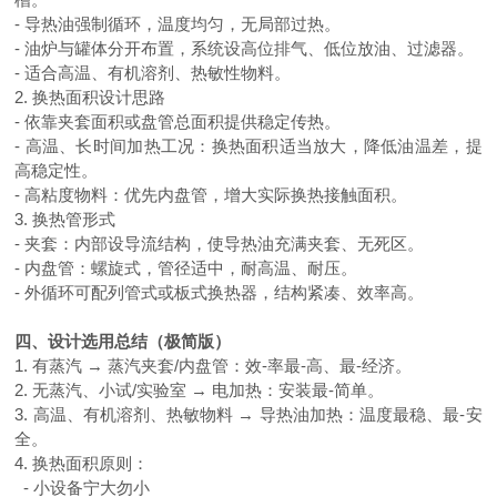
- 导热油强制循环，温度均匀，无局部过热。
- 油炉与罐体分开布置，系统设高位排气、低位放油、过滤器。
- 适合高温、有机溶剂、热敏性物料。
2. 换热面积设计思路
- 依靠夹套面积或盘管总面积提供稳定传热。
- 高温、长时间加热工况：换热面积适当放大，降低油温差，提
高稳定性。
- 高粘度物料：优先内盘管，增大实际换热接触面积。
3. 换热管形式
- 夹套：内部设导流结构，使导热油充满夹套、无死区。
- 内盘管：螺旋式，管径适中，耐高温、耐压。
- 外循环可配列管式或板式换热器，结构紧凑、效率高。
四、设计选用总结（极简版）
1. 有蒸汽 → 蒸汽夹套/内盘管：效-率最-高、最-经济。
2. 无蒸汽、小试/实验室 → 电加热：安装最-简单。
3. 高温、有机溶剂、热敏物料 → 导热油加热：温度最稳、最-安
全。
4. 换热面积原则：
- 小设备宁大勿小