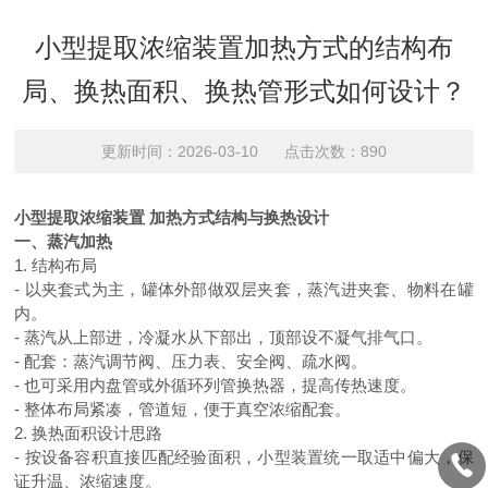
小型提取浓缩装置加热方式的结构布
局、换热面积、换热管形式如何设计？
更新时间：2026-03-10 点击次数：890
小型提取浓缩装置 加热方式结构与换热设计
一、蒸汽加热
1. 结构布局
- 以夹套式为主，罐体外部做双层夹套，蒸汽进夹套、物料在罐
内。
- 蒸汽从上部进，冷凝水从下部出，顶部设不凝气排气口。
- 配套：蒸汽调节阀、压力表、安全阀、疏水阀。
- 也可采用内盘管或外循环列管换热器，提高传热速度。
- 整体布局紧凑，管道短，便于真空浓缩配套。
2. 换热面积设计思路
- 按设备容积直接匹配经验面积，小型装置统一取适中偏大，保
证升温、浓缩速度。