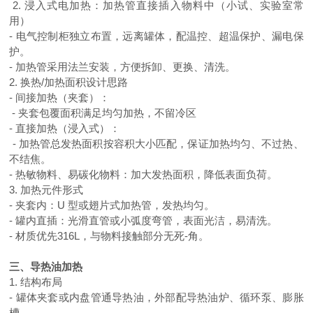
2. 浸入式电加热：加热管直接插入物料中（小试、实验室常
用）
- 电气控制柜独立布置，远离罐体，配温控、超温保护、漏电保
护。
- 加热管采用法兰安装，方便拆卸、更换、清洗。
2. 换热/加热面积设计思路
- 间接加热（夹套）：
- 夹套包覆面积满足均匀加热，不留冷区
- 直接加热（浸入式）：
- 加热管总发热面积按容积大小匹配，保证加热均匀、不过热、
不结焦。
- 热敏物料、易碳化物料：加大发热面积，降低表面负荷。
3. 加热元件形式
- 夹套内：U 型或翅片式加热管，发热均匀。
- 罐内直插：光滑直管或小弧度弯管，表面光洁，易清洗。
- 材质优先316L，与物料接触部分无死-角。
三、导热油加热
1. 结构布局
- 罐体夹套或内盘管通导热油，外部配导热油炉、循环泵、膨胀
槽。