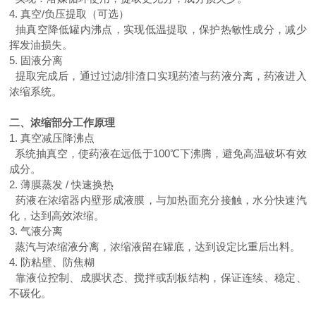
4. 真空/负压提取（可选）
抽真空降低罐内沸点，实现低温提取，保护热敏性成分，减少
挥发油损失。
5. 固液分离
提取完成后，通过过滤
/排渣口实现药渣与药液分离，药液进入
浓缩系统。
二、浓缩部分工作原理
1. 真空减压降沸点
系统抽真空，使药液在远低于
100℃下沸腾，避免高温破坏有效
成分。
2. 薄膜蒸发 / 快速换热
药液在浓缩器内壁形成液膜，与加热面充分接触，水分快速汽
化，达到高效浓缩。
3. 气液分离
蒸汽与浓缩液分离，浓缩液留在罐底，达到设定比重后出料。
4. 防粘壁、防焦糊
靠液位控制、成膜状态、搅拌或刮板结构，保证连续、稳定、
不碳化。