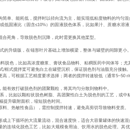
构简单、能耗低，搅拌时以径向流为主，能实现低粘度物料的均匀混
的液液或低固液比（固含≤10%）的固液脱色体系，比如果汁、蔗糖水
混合死角，导致脱色剂沉降，此时需更换其他桨型。
式的升级版，在锚形叶片基础上增加横梁，整体与罐壁的间隙更小。
） 的物料脱色，比如高浓度糖浆、膏状食品物料、粘稠医药中间体等；
式/框式搅拌桨可避免白土在罐壁沉积，保证脱色剂与油脂充分接触
，可根据工艺精度要求选择；两者的搅拌转速较低（通常5~50 r/
，能有效打破脱色剂的团聚颗粒，将其均匀分散到物料中。
比如以颗粒状脱色树脂、高团聚性白土为脱色剂的工艺，或中粘度（50
幅提升吸附面积，缩短脱色时间。
原料、热敏性食品），需控制搅拌转速，避免高剪切导致物料变质。
形成上下循环的大流量流动，混合速度快，适合大容量罐体的快速混
大容量的连续化脱色工艺，比如大规模食用油、饮用水的脱色处理。