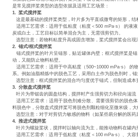
是常见搅拌桨类型的选型依据及适用工艺场景：
1. 桨式搅拌桨
这是最基础的搅拌桨类型，叶片多为平直或微弯的矩形，结
适用工艺需求：适用于低粘度（粘度＜500 mPa·s） 
炭或白土，工艺目标以简单混合为主，无需强剪切力。
选型注意：若物料粘度升高或固含增加，桨式搅拌桨会出现
2. 锚式/框式搅拌桨
锚式搅拌桨的叶片呈锚形，贴近罐体内壁；框式搅拌桨是锚
动，又能防止物料粘壁。
适用工艺需求：适用于中高粘度（500~10000 mPa·s
系。例如油脂精炼中的脱色工艺，采用白土作为脱色剂时，锚
选型注意：框式搅拌桨的混合均匀度优于锚式，但制造成本更高
3. 分散盘式搅拌桨
叶片为带锯齿的圆盘结构，搅拌时产生强剪切力和径向湍流
适用工艺需求：适用于脱色剂难分散、需要强剪切的脱色体系，
料脱色中，分散盘式搅拌桨可将脱色剂颗粒细化至微米级，大
选型注意：对于对剪切力敏感的物料（如某些易分解的医药
4. 推进式搅拌桨
叶片为螺旋桨状，搅拌时以轴向流为主，能推动物料在罐内
适用工艺需求：适用于低粘度（粘度＜100 mPa·s）、