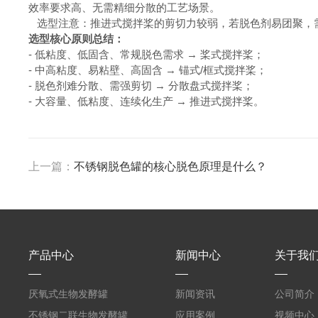
效率要求高、无需精细分散的工艺场景。
选型注意：推进式搅拌桨的剪切力较弱，若脱色剂易团聚，
选型核心原则总结：
- 低粘度、低固含、常规脱色需求 → 桨式搅拌桨；
- 中高粘度、易粘壁、高固含 → 锚式/框式搅拌桨；
- 脱色剂难分散、需强剪切 → 分散盘式搅拌桨；
- 大容量、低粘度、连续化生产 → 推进式搅拌桨。
上一篇：
不锈钢脱色罐的核心脱色原理是什么？
产品中心
新闻中心
关于我
厌氧式生物发酵罐
新闻资讯
公司简介
不锈钢二联生物发酵罐
应用案例
视频中心