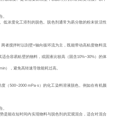
合。
溶液、低浓度化工溶剂的脱色。脱色剂通常为易分散的粉末状活性
两者搅拌时以刮壁+轴向循环流为主，既能带动高粘度物料流
尤其适合容易粘壁的物料，或固液比较高（固含10%~30%）的体
。
min），避免高转速导致能耗过高。
0~2000 mPa·s）的化工染料溶液脱色。例如在有机颜
合。
其优势是能在短时间内实现物料与脱色剂的宏观混合，适合对混合