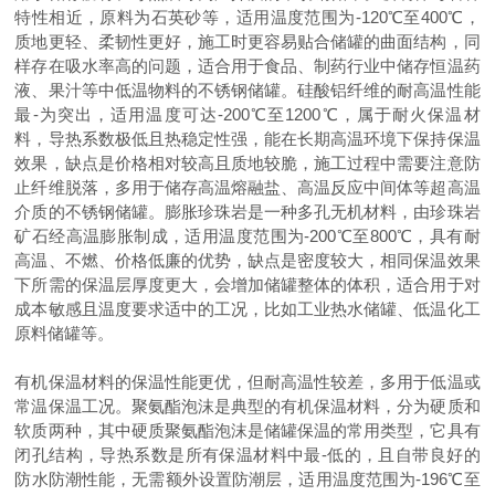
特性相近，原料为石英砂等，适用温度范围为-120℃至400℃，
质地更轻、柔韧性更好，施工时更容易贴合储罐的曲面结构，同
样存在吸水率高的问题，适合用于食品、制药行业中储存恒温药
液、果汁等中低温物料的不锈钢储罐。硅酸铝纤维的耐高温性能
最-为突出，适用温度可达-200℃至1200℃，属于耐火保温材
料，导热系数极低且热稳定性强，能在长期高温环境下保持保温
效果，缺点是价格相对较高且质地较脆，施工过程中需要注意防
止纤维脱落，多用于储存高温熔融盐、高温反应中间体等超高温
介质的不锈钢储罐。膨胀珍珠岩是一种多孔无机材料，由珍珠岩
矿石经高温膨胀制成，适用温度范围为-200℃至800℃，具有耐
高温、不燃、价格低廉的优势，缺点是密度较大，相同保温效果
下所需的保温层厚度更大，会增加储罐整体的体积，适合用于对
成本敏感且温度要求适中的工况，比如工业热水储罐、低温化工
原料储罐等。
有机保温材料的保温性能更优，但耐高温性较差，多用于低温或
常温保温工况。聚氨酯泡沫是典型的有机保温材料，分为硬质和
软质两种，其中硬质聚氨酯泡沫是储罐保温的常用类型，它具有
闭孔结构，导热系数是所有保温材料中最-低的，且自带良好的
防水防潮性能，无需额外设置防潮层，适用温度范围为
-196℃至