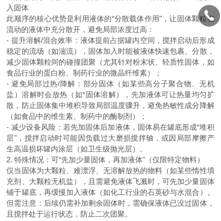
入固体
此顺序的核心优势是利用液体的
“分散载体作用"，让固体颗粒在
流动的液体中充分散开，避免局部浓度过高：
- 提升溶解/混合效率：液体提前占据罐内空间，搅拌启动后形成
稳定的流场（如湍流），固体加入时能被液体快速包裹、分散，
减少固体颗粒间的碰撞团聚（尤其针对粉末状、轻质性固体，如
食品行业的蛋白粉、制药行业的微晶纤维素）；
- 避免局部过热/降解：部分固体（如某些高分子聚合物、无机
盐）溶解时会放热（如*固体溶解），先加液体可让热量均匀扩
散，防止固体集中堆积导致局部温度骤升，避免热敏性成分降解
（如食品中的维生素、制药中的酶制剂）；
- 减少设备风险：若先加固体后加液体，固体易在罐底形成“堆积
层"，搅拌启动时可能因负载过大磨损搅拌轴，或因局部摩擦产
生高温损坏罐内涂层（如卫生级抛光层）。
2. 特殊情况：可“先加少量固体，再加液体"（仅限特定物料）
仅当固体为大颗粒、难漂浮、无溶解放热的物料（如某些惰性填
充剂、大颗粒无机盐），且需避免液体飞溅时，可先加少量固体
铺于罐底，再缓慢加入液体（如化工行业的石英砂与水混合）。
但需注意：后续仍需补加剩余固体时，需确保液体已没过固体，
且搅拌处于运行状态，防止二次团聚。