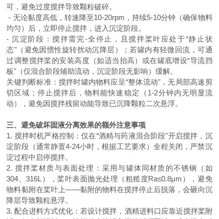
可，避免过度搅拌导致颗粒破碎。
- 无论黏度高低，转速降至10-20rpm，持续5-10分钟（确保物料
均匀）后，立即停止搅拌，进入沉淀阶段。
- 沉淀阶段：搅拌需完-全停止，且搅拌桨叶应处于“静止状
态"（避免因惯性旋转扰动沉降层）；若罐内有轻微回流，可通
过调整搅拌桨的安装高度（如适当抬高）或在罐底增设“导流挡
板"（仅混合阶段辅助流动，沉淀阶段无影响）缓解。
关键判断标准：搅拌时罐内物料应呈
“整体流动"，无局部高速剪
切区域；停止搅拌后，物料能快速稳定（1-2分钟内无明显流
动），避免因搅拌残留动能导致已沉降颗粒二次悬浮。
三、避免破坏固液分离效果的额外注意事项
1. 搅拌时机严格控制：仅在“酒精与药液混合阶段"开启搅拌，沉
淀阶段（通常静置4-24小时，根据工艺要求）全程关闭，严禁沉
淀过程中启停搅拌。
2. 搅拌桨材质与表面处理：采用与罐体同材质的不锈钢（如
304、316L），桨叶表面抛光处理（粗糙度Ra≤0.8μm），避免
物料黏附在桨叶上——黏附的物料在搅拌停止后脱落，会砸向沉
降层导致颗粒悬浮。
3. 配合进料方式优化：若设计搅拌，酒精进料口应靠近搅拌桨附