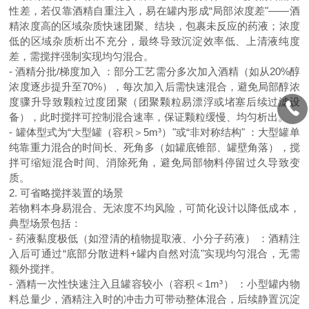
性差，若仅靠酒精自重注入，易在罐内形成“局部浓度差"——酒
精浓度高的区域杂质快速团聚、结块，包裹未反应的药液；浓度
低的区域杂质析出不充分，最终导致沉淀效率低、上清液纯度
差，需搅拌强制实现均匀混合。
- 酒精分批/梯度加入 ：部分工艺需分多次加入酒精（如从20%醇
浓度逐步提升至70%），每次加入后需快速混合，避免局部醇浓
度骤升导致颗粒过度团聚（团聚颗粒易漂浮或堵塞后续过滤设
备），此时搅拌可控制混合速率，保证颗粒缓慢、均匀析出。
- 罐体型式为“大型罐（容积＞5m³）"或“非对称结构" ：大型罐单
纯靠重力混合的时间长、死角多（如罐底锥部、罐壁角落），搅
拌可缩短混合时间、消除死角，避免局部物料停留过久导致变
质。
2. 可省略搅拌装置的场景
若物料本身易混合、无浓度不均风险，可简化设计以降低成本，
典型场景包括：
- 药液黏度极低（如澄清的植物提取液、小分子药液） ：酒精注
入后可通过“底部分散进料+罐内自然对流"实现均匀混合，无需
额外搅拌。
- 酒精一次性快速注入且罐容较小（容积＜1m³） ：小型罐内物
料总量少，酒精注入时的冲击力可带动整体混合，后续静置沉淀