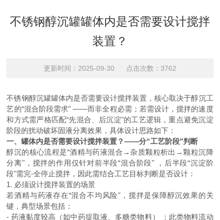
不锈钢醇沉罐罐体内是否需要设计搅拌
装置？
更新时间：2025-09-30 点击次数：3762
不锈钢醇沉罐罐体内是否需要设计搅拌装置，核心取决于醇沉工
艺的
“混合阶段需求" ——而非全程必需；若需设计，搅拌的速度
和方式需严格匹配“先混合、后沉淀"的工艺逻辑，重点避免沉淀
阶段的扰动破坏固液分离效果，具体设计思路如下：
一、罐体内是否需要设计搅拌装置？
——分“工艺阶段"判断
醇沉的核心流程是
“酒精与药液混合→杂质颗粒析出→颗粒沉降
分离"，搅拌的作用仅针对前半段“混合阶段" ，后半段“沉淀阶
段"需完-全停止搅拌，因此需结合工艺目标判断是否设计：
1. 必须设计搅拌装置的场景
若酒精与药液存在
“混合不均风险"，搅拌是保障醇沉效果的关
键，典型场景包括：
- 药液黏度较高（如中药提取液、多糖类物料） ：此类物料流动