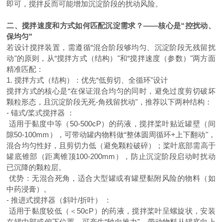
即可，搅拌反而可能增加沉淀阶段的扰动风险。
二、搅拌速度和方式如何匹配沉淀需求？
——核心是“控扰动、
保均匀"
若设计搅拌装置，需遵循
“混合阶段够均匀、沉淀阶段无残留扰
动"的原则，从“搅拌方式（结构）"和“搅拌速度（参数）"两方面
精准匹配：
1. 搅拌方式（结构）：优先“低剪切、全循环"设计
搅拌方式的核心是
“在保证混合均匀的同时，避免过度剪切破坏
颗粒形态，且沉淀阶段无死-角残留扰动"，推荐以下两种结构：
- 锚式/桨式搅拌器 ：
适用于黏度中等（
50-500cP）的药液，搅拌桨叶贴近罐壁（间
隙50-100mm），可带动罐内物料做“整体圆周循环+上下翻动"，
混合均匀性好，且剪切力低（避免颗粒破碎）；桨叶底部需高于
罐底锥部（距离锥顶100-200mm），防止沉淀阶段启动时扰动
已沉降的颗粒层。
优势：无混合死角，适合大型罐或有罐壁黏附风险的物料（如
中药浸膏）。
- 推进式搅拌器（斜叶/折叶） ：
适用于黏度较低（＜
50cP）的药液，搅拌桨叶呈螺旋状，安装
在罐中部或偏下位置，可产生“轴向推力"，带动物料从罐底向上