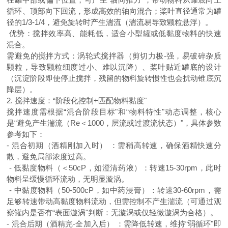
循环、顶部向下回流，形成高效的轴向混合；桨叶直径通常为罐
径的1/3-1/4，避免旋转时产生湍流（湍流易导致颗粒悬浮）。
优势：搅拌效率高、能耗低，适合小型罐或低黏度物料的快速
混合。
需避免的搅拌方式：涡轮式搅拌器（剪切力极-强，易破碎杂质
颗粒，导致颗粒细度过小、难以沉降）、桨叶贴近罐底的设计
（沉淀阶段即使停止搅拌，残留的物料旋转惯性也会扰动锥底沉
降层）。
2. 搅拌速度：“阶段化控制+匹配物料黏度"
搅拌速度需根据
“混合阶段目标"和“物料特性"动态调整，核心
是“避免产生湍流（Re＜1000，层流或过渡流状态）"，具体参数
参考如下：
- 混合初期（酒精刚加入时） ：需稍高转速，确保酒精快速分
散，避免局部浓度过高。
- 低黏度物料（＜50cP，如澄清药液）：转速15-30rpm，此时
物料呈缓慢循环流动，无明显漩涡。
- 中黏度物料（50-500cP，如中药浸膏）：转速30-60rpm，需
足够转速带动高黏度物料流动，但需控制不产生湍流（可通过观
察罐内是否有“表面漩涡"判断：无漩涡或仅轻微漩涡为合格）。
- 混合后期（酒精完-全加入后） ：需降低转速，维持“弱循环"即