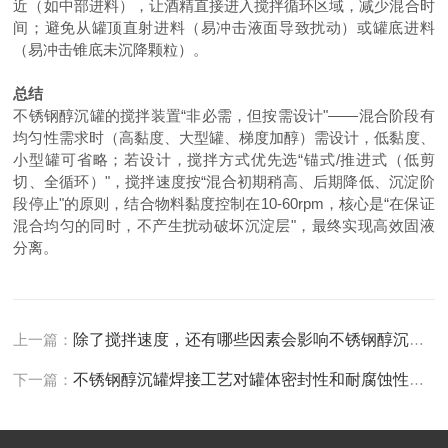
近（如中部进料），让酒精直接进入搅拌循环区域，减少混合时
间；避免从罐顶直射进料（易冲击液面导致扰动）或罐底进料
（易冲击锥底未沉降颗粒）。
总结
不锈钢醇沉罐的搅拌装置
“非必需，但按需设计"——混合阶段有
均匀性需求时（高黏度、大型罐、梯度加醇）需设计，低黏度、
小型罐可省略；若设计，搅拌方式优先选“锚式/推进式（低剪
切、全循环）"，搅拌速度按“混合初期稍高、后期降低、沉淀阶
段停止"的原则，结合物料黏度控制在10-60rpm，核心是“在保证
混合均匀的同时，不产生扰动破坏沉淀层"，最终实现高效固液
分离。
上一篇：
除了搅拌速度，还有哪些因素会影响不锈钢醇沉罐的沉淀效果？
下一篇：
不锈钢醇沉罐焊接工艺对罐体密封性和耐腐蚀性的影响有哪些？