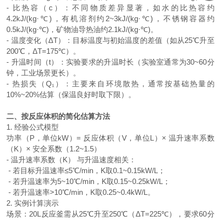
- 比热容（
c
）：不同物质差异显著，如水的比热容约
4.2kJ/(kg
·℃
)
，有机溶剂约
2~3kJ/(kg
·℃
)
，不锈钢容器约
0.5kJ/(kg
·℃
)
，矿物油导热油约
2.1kJ/(kg
·℃
)
。
- 温度变化（Δ
T
）：目标温度与初始温度的差值（如从
25
℃升至
200
℃，Δ
T=175
℃）。
- 升温时间（
t
）：实验要求的升温时长（实验室通常为
30~60
分
钟，工业场景更长）。
- 热损失（
Q
₁）：主要来自环境散热，通常按基础热量的
10%~20%
估算（保温良好时取下限）。
二、按反应体积的简化估算方法
1. 经验公式模型
功率（P，单位
kW
）
=
反应体积（
V
，单位
L
）× 温升速率系数
（
K
）× 安全系数（
1.2~1.5
）
- 温升速率系数（
K
） 与升温速度相关：
- 若目标升温速率≤
5
℃
/min
，
K
取
0.1~0.15kW/L
；
- 若升温速率为
5~10
℃
/min
，
K
取
0.15~0.25kW/L
；
- 若升温速率
>10
℃
/min
，
K
取
0.25~0.4kW/L
。
2. 实例计算演示
场景：20L反应釜需从
25
℃升至
250
℃（Δ
T=225
℃），要求
60
分