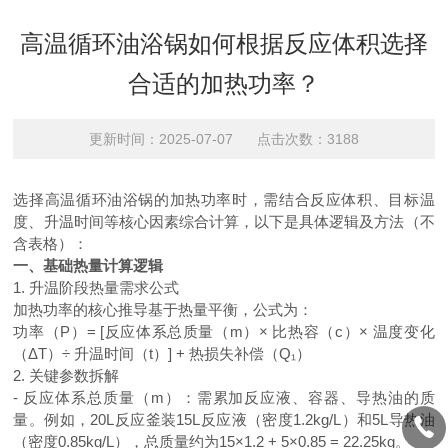
高温循环油浴锅如何根据反应体积选择
合适的加热功率？
更新时间：2025-07-07 点击次数：3188
选择高温循环油浴锅的加热功率时，需结合反应体积、目标温
度、升温时间等核心因素综合计算，以下是具体逻辑及方法（不
含表格）：
一、基础热量计算逻辑
1. 升温阶段热量需求公式
加热功率的核心推导基于热量平衡，公式为：
功率（P）
= [
反应体系总质量（
m
）× 比热容（
c
）× 温度变化
（Δ
T
）÷ 升温时间（
t
）
] +
热损失补偿（
Q
₁）
2. 关键参数拆解
- 反应体系总质量（
m
）：需累加反应液、容器、导热油的质
量。例如，
20L
反应釜装
15L
反应液（密度
1.2kg/L
）和
5L
导热油
（密度
0.85kg/L
），总质量约为
15
×
1.2 + 5
×
0.85 = 22.25kg
。