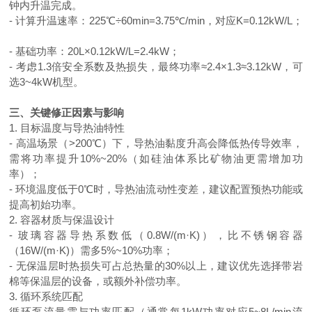
钟内升温完成。
- 计算升温速率：
225
℃÷
60min=3.75
℃
/min
，对应
K=0.12kW/L
；
- 基础功率：
20L
×
0.12kW/L=2.4kW
；
- 考虑
1.3
倍安全系数及热损失，最终功率≈
2.4
×
1.3
≈
3.12kW
，可
选
3~4kW
机型。
三、关键修正因素与影响
1. 目标温度与导热油特性
- 高温场景（
>200
℃）下，导热油黏度升高会降低热传导效率，
需将功率提升
10%~20%
（如硅油体系比矿物油更需增加功
率）；
- 环境温度低于
0
℃时，导热油流动性变差，建议配置预热功能或
提高初始功率。
2. 容器材质与保温设计
- 玻璃容器导热系数低（
0.8W/(m
·
K)
），比不锈钢容器
（
16W/(m
·
K)
）需多
5%~10%
功率；
- 无保温层时热损失可占总热量的
30%
以上，建议优先选择带岩
棉等保温层的设备，或额外补偿功率。
3. 循环系统匹配
循环泵流量需与功率匹配（通常每1kW功率对应
5~8L/min
流