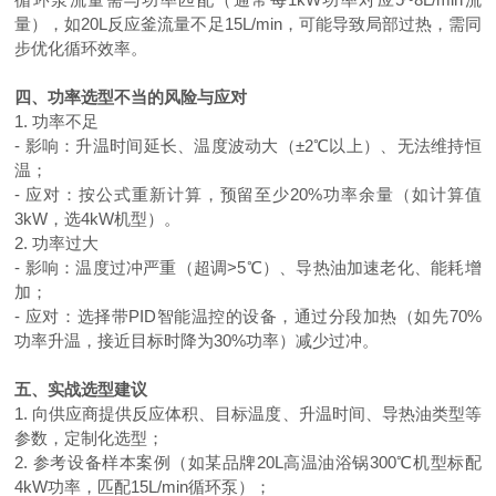
量），如
20L
反应釜流量不足
15L/min
，可能导致局部过热，需同
步优化循环效率。
四、功率选型不当的风险与应对
1. 功率不足
- 影响：升温时间延长、温度波动大（±
2
℃以上）、无法维持恒
温；
- 应对：按公式重新计算，预留至少
20%
功率余量（如计算值
3kW
，选
4kW
机型）。
2. 功率过大
- 影响：温度过冲严重（超调
>5
℃）、导热油加速老化、能耗增
加；
- 应对：选择带
PID
智能温控的设备，通过分段加热（如先
70%
功率升温，接近目标时降为
30%
功率）减少过冲。
五、实战选型建议
1. 向供应商提供反应体积、目标温度、升温时间、导热油类型等
参数，定制化选型；
2. 参考设备样本案例（如某品牌
20L
高温油浴锅
300
℃机型标配
4kW
功率，匹配
15L/min
循环泵）；