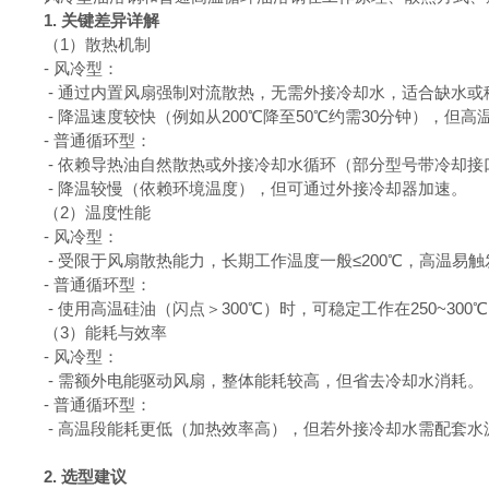
1
.
关键差异详解
（
1
）散热机制
-
风冷型：
-
通过内置风扇强制对流散热，无需外接冷却水，适合缺水
-
降温速度较快（例如从
200
℃降至
50
℃约需
30
分钟），但高
-
普通循环型：
-
依赖导热油自然散热或外接冷却水循环（部分型号带冷却
-
降温较慢（依赖环境温度），但可通过外接冷却器加速。
（
2
）温度性能
-
风冷型：
-
受限于风扇散热能力，长期工作温度一般≤
200
℃，高温易
-
普通循环型：
-
使用高温硅油（闪点＞
300
℃）时，可稳定工作在
250~300
（
3
）能耗与效率
-
风冷型：
-
需额外电能驱动风扇，整体能耗较高，但省去冷却水消耗
-
普通循环型：
-
高温段能耗更低（加热效率高），但若外接冷却水需配套水
2
.
选型建议