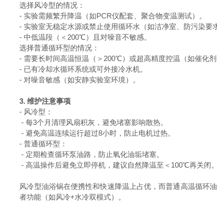
选择风冷型的情况：
-
实验需频繁升降温（如
PCR
仪配套、聚合物变温测试）。
-
实验室无稳定水源或禁止使用循环水（如洁净室、防污染要
-
中低温段（＜
200
℃）且对噪音不敏感。
选择普通循环型的情况：
-
需要长时间高温恒温（＞
200
℃）或超高精度控温（如催化
-
已有冷却水循环系统或可外接冷水机。
-
对噪音敏感（如安静实验室环境）。
3
.
维护注意事项
-
风冷型：
-
每
3
个月清理风扇积灰，避免堵塞影响散热。
-
避免高温连续运行超过
8
小时，防止电机过热。
-
普通循环型：
-
定期检查循环泵油路，防止氧化油垢堵塞。
-
高温操作后避免立即停机，建议自然降温至＜
100
℃再关闭
风冷型油浴锅在便携性和快速降温上占优，而普通高温循环油
者功能（如风冷
+
水冷双模式）。