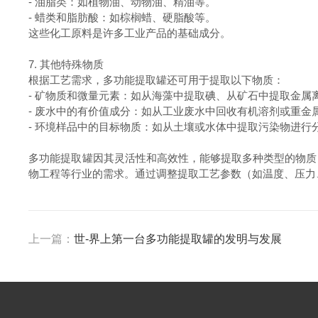
-
油脂类：如植物油、动物油、精油等。
-
蜡类和脂肪酸：如棕榈蜡、硬脂酸等。
这些化工原料是许多工业产品的基础成分。
7.
其他特殊物质
根据工艺需求，多功能提取罐还可用于提取以下物质：
-
矿物质和微量元素：如从海藻中提取碘、从矿石中提取金属
-
废水中的有价值成分：如从工业废水中回收有机溶剂或重金
-
环境样品中的目标物质：如从土壤或水体中提取污染物进行
多功能提取罐因其灵活性和高效性，能够提取多种类型的物质
物工程等行业的需求。通过调整提取工艺参数（如温度、压力
上一篇：
世-界上第一台多功能提取罐的发明与发展