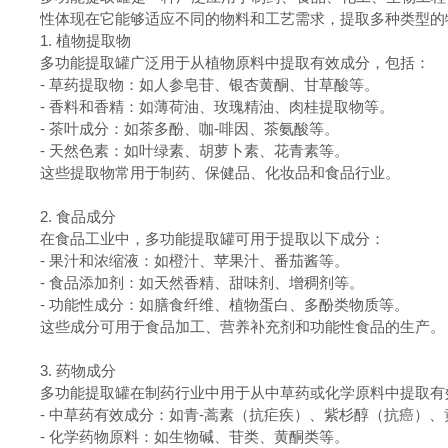
性体现在它能够适应不同的物料和工艺需求，提取多种类型的
1.
植物提取物
多功能提取罐广泛用于从植物原料中提取有效成分，包括：
-
草药提取物：如人参皂苷、银杏黄酮、甘草酸等。
-
香料和香精：如薄荷油、玫瑰精油、肉桂提取物等。
-
茶叶成分：如茶多酚、咖-啡因、茶氨酸等。
-
天然色素：如叶绿素、胡萝卜素、花青素等。
这些提取物常用于制药、保健品、化妆品和食品行业。
2.
食品成分
在食品工业中，多功能提取罐可用于提取以下成分：
-
果汁和浓缩液：如橙汁、苹果汁、番茄酱等。
-
食品添加剂：如天然香精、甜味剂、增稠剂等。
-
功能性成分：如膳食纤维、植物蛋白、多酚类物质等。
这些成分可用于食品加工、营养补充剂和功能性食品的生产。
3.
药物成分
多功能提取罐在制药行业中用于从中草药或化学原料中提取有
-
中草药有效成分：如青-蒿素（抗疟疾）、紫杉醇（抗癌）、
-
化学药物原料：如生物碱、苷类、黄酮类等。