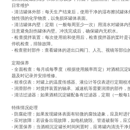
日常维护
-
清洁罐体外部：每天生产结束后，使用干净的湿布擦拭罐体
蚀性强的化学物质，以免损坏罐体表面。
-
清洁罐体内壁：定期（一般每周至少一次）用清水对罐体内
注意避免刮伤罐体内壁。冲洗完成后，确保罐内无积水。
-
检查搅拌装置：每次使用前和使用后，检查搅拌器的桨叶是
停机检查，排除故障。
-
检查密封部件：查看罐体的进出口阀门、人孔、视镜等部位
定期保养
-
全面检查：每月或每季度（根据使用频率而定）对酒精沉淀
题及时记录并安排维修。
-
校准仪表：对罐上的温度传感器、液位计等仪表进行定期校
-
润滑部件：对搅拌装置的轴承、减速机等需要润滑的部件，
-
清洁过滤器：如果酒精沉淀罐配备有过滤器，定期（一般每
1
特殊情况处理
-
防腐处理：如果发现罐体表面有轻微的腐蚀迹象，应及时进
-
应对故障：若设备出现故障，如电机烧毁、管道破裂等，应
-
闲置保养：当酒精沉淀罐长时间闲置时，应将罐内清洗干净