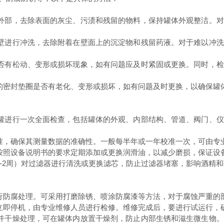
外部，去除表面的灰尘、污渍和残留的物料，保持罐体外观整洁。对
壁进行冲洗，去除附着在壁面上的沉淀物和残留药液。对于难以冲洗
否有松动、变形或损坏现象，如有问题应及时紧固或更换。同时，检
的密封垫圈是否有老化、变形或损坏，如有问题及时更换，以确保罐
罐进行一次全面检查，包括罐体的外观、内部结构、管道、阀门、仪
准，确保其测量数据的准确性。一般每半年或一年校准一次，可由专
按照设备说明书的要求定期添加或更换润滑油，以减少磨损，保证设
-2
周）对过滤器进行清洗或更换滤芯，防止过滤器堵塞，影响酒精和
行防腐处理。可采用打磨除锈、喷涂防腐漆等方法，对于腐蚀严重的
立即停机，由专业维修人员进行检修。维修完成后，要进行试运行，
并干燥处理，可在罐体内放置干燥剂，防止内部生锈和滋生微生物。