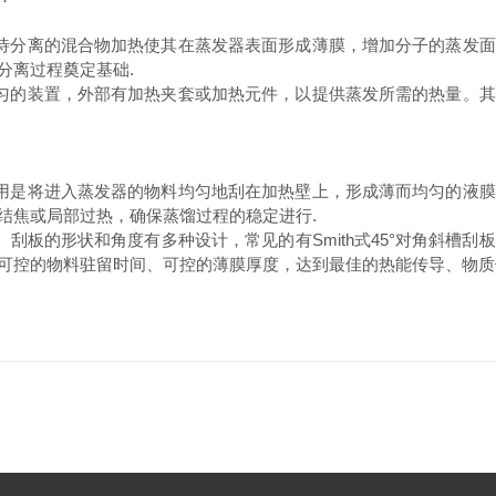
待分离的混合物加热使其在蒸发器表面形成薄膜，增加分子的蒸发面
分离过程奠定基础
.
匀的装置，外部有加热夹套或加热元件，以提供蒸发所需的热量。其
用是将进入蒸发器的物料均匀地刮在加热壁上，形成薄而均匀的液膜
结焦或局部过热，确保蒸馏过程的稳定进行
.
。刮板的形状和角度有多种设计，常见的有
Smith
式
45
°对角斜槽刮
可控的物料驻留时间、可控的薄膜厚度，达到最佳的热能传导、物质