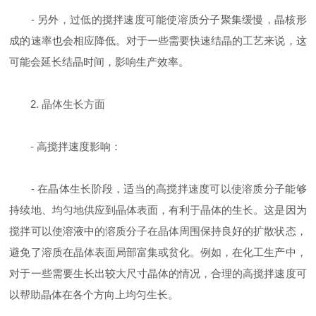
- 另外，过低的搅拌速度可能使溶质分子聚集缓慢，晶核形
成的速率也会相应降低。对于一些需要快速结晶的工艺来说，这
可能会延长结晶时间，影响生产效率。
2. 晶体生长方面
- 高搅拌速度影响：
- 在晶体生长阶段，适当的高搅拌速度可以使溶质分子能够
持续地、均匀地供应到晶体表面，有利于晶体的生长。这是因为
搅拌可以使溶液中的溶质分子在晶体周围保持良好的扩散状态，
避免了溶质在晶体表面局部富集或贫化。例如，在化工生产中，
对于一些需要生长出较大尺寸晶体的情况，合理的高搅拌速度可
以帮助晶体在各个方向上均匀生长。