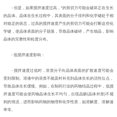
- 但是，如果搅拌速度过高，*的剪切力可能会破坏正在生长
的晶体。晶体在生长过程中，其表面的分子排列和化学键处于相
对稳定的状态，过高的搅拌速度产生的剪切力可能会打断这些化
学键，使晶体表面的分子脱落，导致晶体破碎，产生细晶，影响
晶体的完整性和粒度分布。
- 低搅拌速度影响：
- 搅拌速度过低时，溶质分子向晶体表面的扩散速度可能会
受到限制。溶液中的溶质不能及时补充到晶体生长的活性位点，
导致晶体生长缓慢。例如，在制药行业的药物结晶过程中，低搅
拌速度可能会使药物晶体生长不均匀，出现晶癖(晶体外形)不规
则的情况，进而影响药物的物理和化学性质，如溶解度、溶解速
率等。