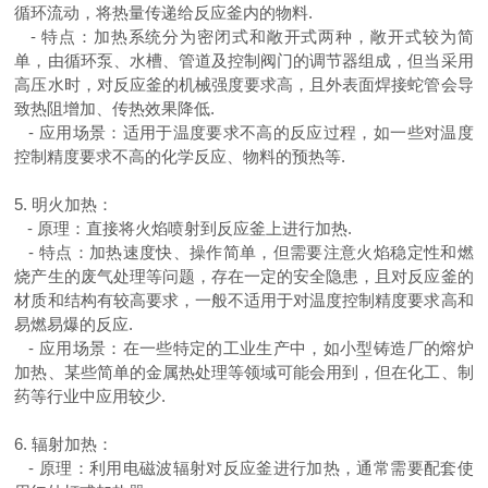
循环流动，将热量传递给反应釜内的物料
.
-
特点：加热系统分为密闭式和敞开式两种，敞开式较为简
单，由循环泵、水槽、管道及控制阀门的调节器组成，但当采用
高压水时，对反应釜的机械强度要求高，且外表面焊接蛇管会导
致热阻增加、传热效果降低
.
-
应用场景：适用于温度要求不高的反应过程，如一些对温度
控制精度要求不高的化学反应、物料的预热等
.
5.
明火加热：
-
原理：直接将火焰喷射到反应釜上进行加热
.
-
特点：加热速度快、操作简单，但需要注意火焰稳定性和燃
烧产生的废气处理等问题，存在一定的安全隐患，且对反应釜的
材质和结构有较高要求，一般不适用于对温度控制精度要求高和
易燃易爆的反应
.
-
应用场景：在一些特定的工业生产中，如小型铸造厂的熔炉
加热、某些简单的金属热处理等领域可能会用到，但在化工、制
药等行业中应用较少
.
6.
辐射加热：
-
原理：利用电磁波辐射对反应釜进行加热，通常需要配套使