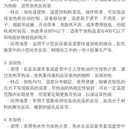
为热能，进而加热反应釜
.
-
特点：加热速度快、温度控制精度高、操作简单，可实现连
续加热和自动控制，设备较轻便，温度易于调节，不用泵、炉
子、烟囱等设施，开动简单，危险性不高，成本费用较低，但能
耗相对较高，热效率在
85%
以下，适用于加热温度在
400
℃以下
和电能价格较低的地方
.
-
应用场景：适用于小型反应釜或需要快速加热的场合，如实
验室中的小型化学反应、精细化工中的一些小批量生产等
.
3.
油加热：
-
原理：在反应釜夹套或盘管中注入导热油作为传热介质，通
过加热导热油，使热量传递到反应釜内的物料，实现加热
.
-
特点：加热均匀、温度分布稳定、使用便捷，能够在较低的
压力下实现较高的温度，导热油的热稳定性较好，可在一定温度
范围内长期使用，但需要定期更换导热油，以保证其性能
.
-
应用场景：常用于需要保持恒温或高温的反应，如高分子材
料的聚合反应、橡胶的硫化反应等
.
4.
水加热：
-
原理：采用热水作为加热介质，热水在反应釜夹套或盘管中