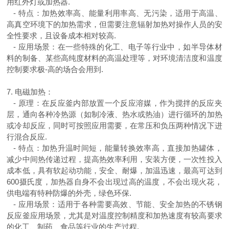
用红外灯或加热器
.
-
特点：加热效率高、能量利用率高、无污染，适用于高温、
高真空环境下的加热需求，但需要注意辐射加热对操作人员的安
全性要求，且设备成本相对较高
.
-
应用场景：在一些特殊的化工、电子等行业中，如半导体材
料的制备、某些高纯度材料的高温处理等，对环境清洁度和温度
控制要求极-高的场合会用到
.
7.
电磁加热：
-
原理：在反应釜内部放置一个反应溶媒，作为搅拌的反应夹
层，通向各种冷热源（如制冷液、热水或热油）进行循环的加热
或冷却反应，同时可按照应用需要，在常压和负压两种情况下进
行混合反应
.
-
特点：加热升温时间短，能量转换效率高，直接加热罐体，
减少中间热传递过程，提高热效率利用，安装方便，一次性投入
成本低，具有软起动功能，安全、耐爆，加温迅速，最高可达到
600
摄氏度，加热器自身不会出现过高的温度，不会出现火花，
供电端有特种防爆的外壳，绿色环保
.
-
应用场景：适用于各种需要高效、节能、安全加热的不锈钢
反应釜应用场景，尤其是对温度控制精度和加热速度有较高要求
的化工、制药、食品等行业的生产过程
.