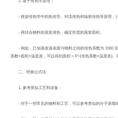
2. 基于传热学原理：
- 根据传热学中的热传导、对流传热和辐射传热等原理，
- 再结合物料的蒸发潜热，确定所需的蒸发面积。
- 例如，已知蒸发器表面与物料之间的传热系数为 1000 瓦/(
系数×面积×温度差，可以得到面积 = P÷(传热系数×温度
二、经验公式法
1. 参考类似工艺和设备：
- 对于一些常见的物料和工艺，可以参考类似的分子蒸馏