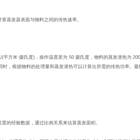
计算蒸发器表面与物料之间的传热速率。
平方米·摄氏度)，操作温度差为 50 摄氏度，物料的蒸发潜热为 200
差)。同时，根据物料的处理量和蒸发潜热可以计算出所需的传热功率。
装置的经验数据，通过比例关系来估算蒸发面积。