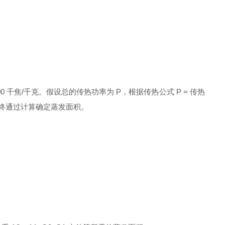
0 千焦/千克。假设总的传热功率为 P，根据传热公式 P = 传热
最终通过计算确定蒸发面积。