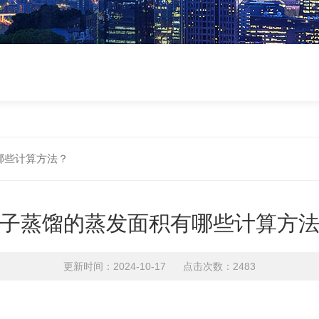
哪些计算方法？
子蒸馏的蒸发面积有哪些计算方
更新时间：2024-10-17 点击次数：2483